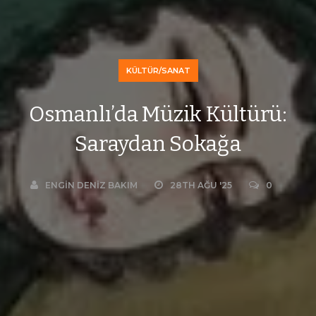
KÜLTÜR/SANAT
Osmanlı’da Müzik Kültürü:
Saraydan Sokağa
ENGIN DENIZ BAKIM
28TH AĞU '25
0