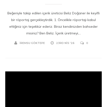
Beğeniyle takip edilen içerik üreticisi Beliz Doğaner ile keyifli
bir röportaj gerçekleştirdik. 1. Öncelikle röportajı kabul
ettiğiniz için teşekkür ederiz. Biraz kendinizden bahseder
misiniz? Ben Beliz. İçerik üretmeyi,...
İREMSU GÖKTEPE
23RD NIS '26
0