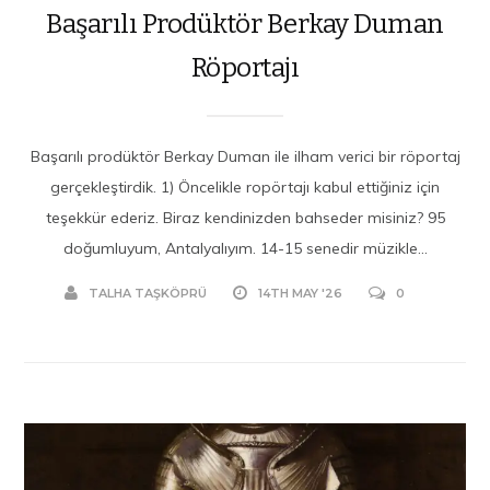
Başarılı Prodüktör Berkay Duman
Röportajı
Başarılı prodüktör Berkay Duman ile ilham verici bir röportaj
gerçekleştirdik. 1) Öncelikle ropörtajı kabul ettiğiniz için
teşekkür ederiz. Biraz kendinizden bahseder misiniz? 95
doğumluyum, Antalyalıyım. 14-15 senedir müzikle...
TALHA TAŞKÖPRÜ
14TH MAY '26
0