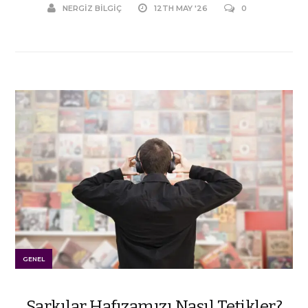
NERGIZ BILGIÇ
12TH MAY '26
0
GENEL
Şarkılar Hafızamızı Nasıl Tetikler?