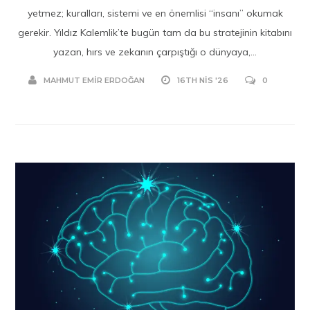
yetmez; kuralları, sistemi ve en önemlisi “insanı” okumak
gerekir. Yıldız Kalemlik’te bugün tam da bu stratejinin kitabını
yazan, hırs ve zekanın çarpıştığı o dünyaya,...
MAHMUT EMIR ERDOĞAN
16TH NIS '26
0