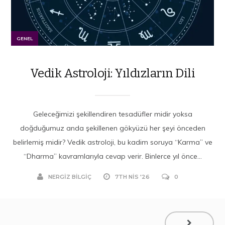
GENEL
Vedik Astroloji: Yıldızların Dili
Geleceğimizi şekillendiren tesadüfler midir yoksa
doğduğumuz anda şekillenen gökyüzü her şeyi önceden
belirlemiş midir? Vedik astroloji, bu kadim soruya “Karma” ve
“Dharma” kavramlarıyla cevap verir. Binlerce yıl önce...
NERGIZ BILGIÇ
7TH NIS '26
0