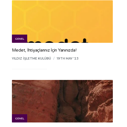
GENEL
Medet, İhtiyaçlarınız İçin Yanınızda!
YILDIZ İŞLETME KULÜBÜ
/
19TH MAY '23
GENEL