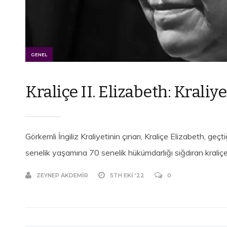
GENEL
Kraliçe II. Elizabeth: Kraliy
Görkemli İngiliz Kraliyetinin çınarı, Kraliçe Elizabeth, g
senelik yaşamına 70 senelik hükümdarlığı sığdıran kraliçen
ZEYNEP AKDEMIR
5TH EKI '22
0