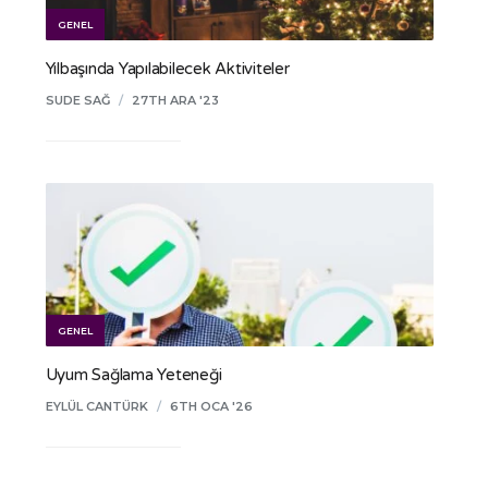
GENEL
Yılbaşında Yapılabilecek Aktiviteler
SUDE SAĞ
/
27TH ARA '23
GENEL
Uyum Sağlama Yeteneği
EYLÜL CANTÜRK
/
6TH OCA '26