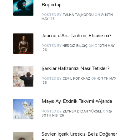
Röportajı
POSTED
BY
TALHA TAŞKÖPRÜ
ON
14TH
MAY '26
Jeanne d’Arc: Tarih mi, Efsane mi?
POSTED
BY
NERGIZ BILGIÇ
ON
12TH MAY
'26
Şarkılar Hafızamızı Nasıl Tetikler?
POSTED
BY
CEMIL KORKMAZ
ON
7TH MAY
'26
Mayıs Ayı Etkinlik Takvimi #Ajanda
POSTED
BY
ZEYNEP DIDAR YÜKSEL
ON
30TH NIS '26
Sevilen İçerik Üreticisi Beliz Doğaner