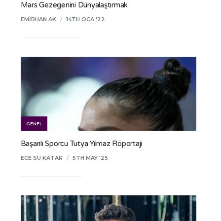
Mars Gezegenini Dünyalaştırmak
EMIRHAN AK
/
14TH OCA '22
GENEL
Başarılı Sporcu Tutya Yılmaz Röportajı
ECE SU KATAR
/
5TH MAY '25