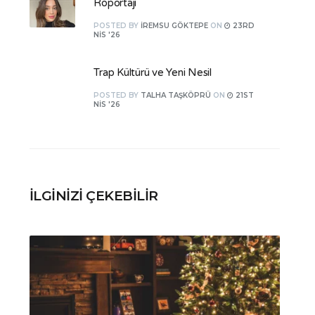
Röportajı
POSTED
BY
İREMSU GÖKTEPE
ON
23RD
NIS '26
Trap Kültürü ve Yeni Nesil
POSTED
BY
TALHA TAŞKÖPRÜ
ON
21ST
NIS '26
İLGINIZI ÇEKEBILIR