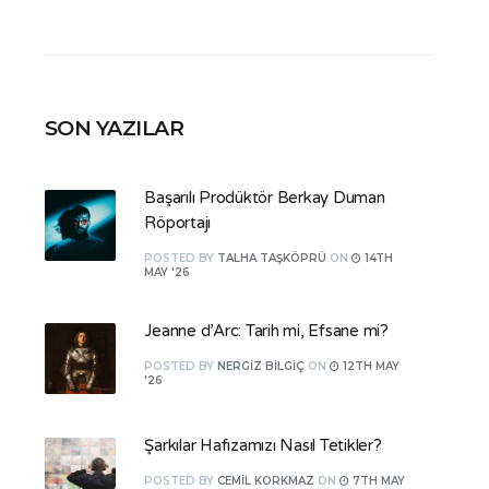
SON YAZILAR
Başarılı Prodüktör Berkay Duman
Röportajı
POSTED
BY
TALHA TAŞKÖPRÜ
ON
14TH
MAY '26
Jeanne d’Arc: Tarih mi, Efsane mi?
POSTED
BY
NERGIZ BILGIÇ
ON
12TH MAY
'26
Şarkılar Hafızamızı Nasıl Tetikler?
POSTED
BY
CEMIL KORKMAZ
ON
7TH MAY