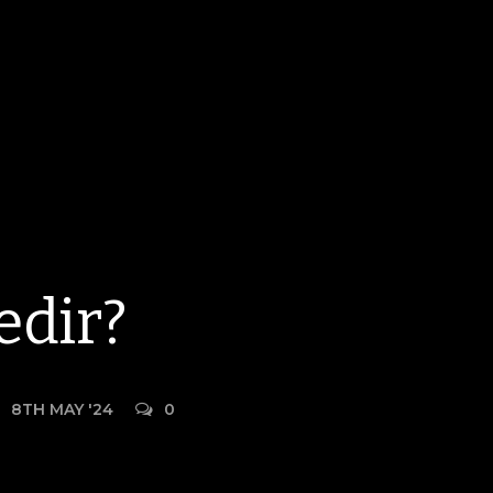
edir?
8TH MAY '24
0