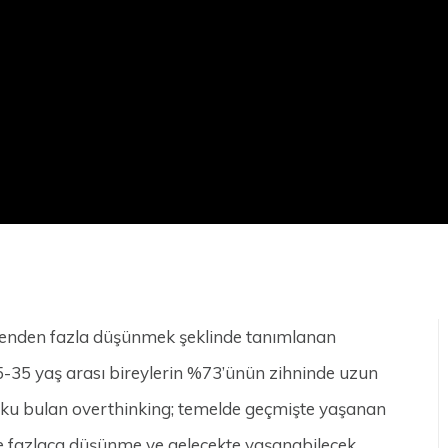
ekenden fazla düşünmek şeklinde tanımlanan
5-35 yaş arası bireylerin %73’ünün zihninde uzun
e vuku bulan overthinking; temelde geçmişte yaşanan
ne fazlaca düşünme ve gelecekte yaşanabilecek