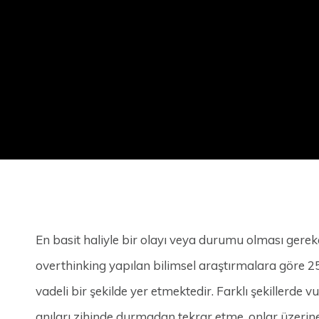
En basit haliyle bir olayı veya durumu olması ger
overthinking yapılan bilimsel araştırmalara göre 2
vadeli bir şekilde yer etmektedir. Farklı şekillerd
anıları zihinde durmadan tekrar etme, onlar üzeri