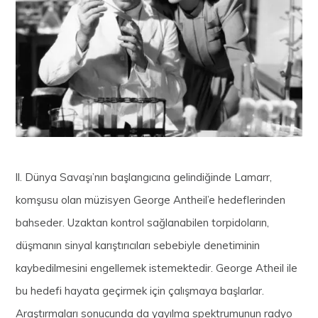
ll. Dünya Savaşı’nın başlangıcına gelindiğinde Lamarr,
komşusu olan müzisyen George Antheil’e hedeflerinden
bahseder. Uzaktan kontrol sağlanabilen torpidoların,
düşmanın sinyal karıştırıcıları sebebiyle denetiminin
kaybedilmesini engellemek istemektedir. George Atheil ile
bu hedefi hayata geçirmek için çalışmaya başlarlar.
Araştırmaları sonucunda da yayılma spektrumunun radyo