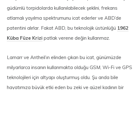
güdümlü torpidolarda kullanılabilecek şeklini, frekans
atlamalı yayılma spektrumunu icat ederler ve ABD’de
patentini alırlar. Fakat ABD, bu teknolojik üstünlüğü
1962
Küba Füze Krizi
patlak verene değin kullanmaz.
Lamarr ve Antheil’ın elinden çıkan bu icat, günümüzde
milyarlarca insanın kullanmakta olduğu GSM, Wi-Fi ve GPS
teknolojileri için altyapı oluşturmuş oldu. Şu anda bile
hayatımıza büyük etki eden bu zeki ve güzel kadının bir
filmini izlemeye ne dersiniz?
İlginizi çekebilir:
ChatGPT: Viral Sohbet Bot’u
Görüntülenme Sayısı:
1.925