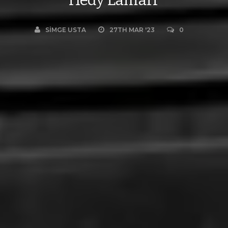
SIMGE USTA
27TH MAR '23
0