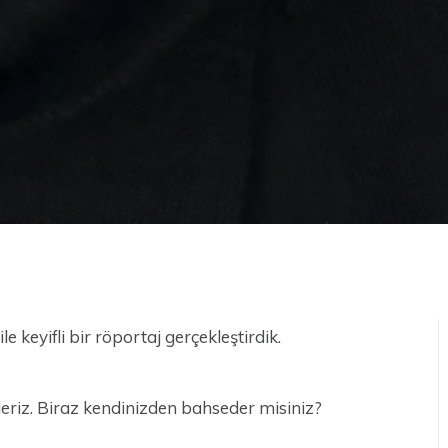
le keyifli bir röportaj gerçekleştirdik.
ederiz. Biraz kendinizden bahseder misiniz?