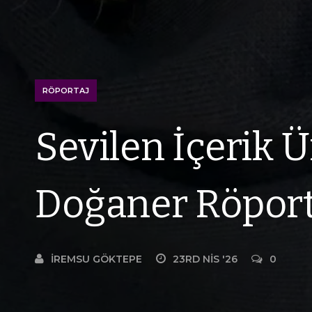
RÖPORTAJ
Sevilen İçerik Ür
Doğaner Röport
İREMSU GÖKTEPE
23RD NIS '26
0