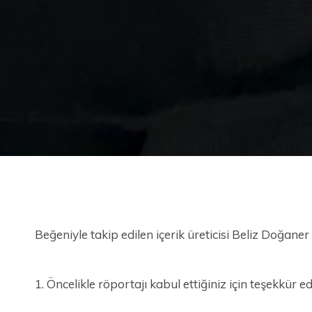
Beğeniyle takip edilen içerik üreticisi Beliz Doğaner i
1. Öncelikle röportajı kabul ettiğiniz için teşekkür 