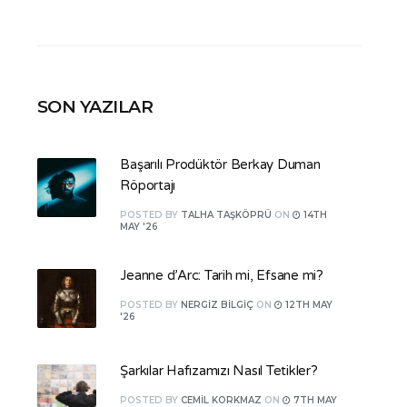
SON YAZILAR
Başarılı Prodüktör Berkay Duman
Röportajı
POSTED
BY
TALHA TAŞKÖPRÜ
ON
14TH
MAY '26
Jeanne d’Arc: Tarih mi, Efsane mi?
POSTED
BY
NERGIZ BILGIÇ
ON
12TH MAY
'26
Şarkılar Hafızamızı Nasıl Tetikler?
POSTED
BY
CEMIL KORKMAZ
ON
7TH MAY