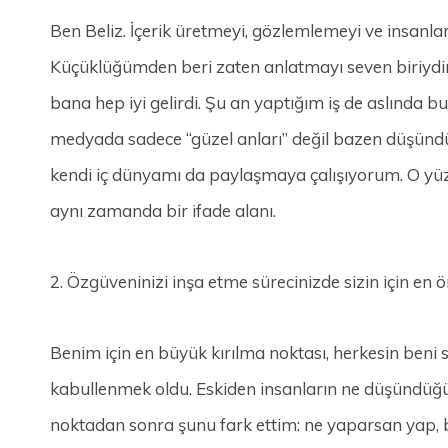
Ben Beliz. İçerik üretmeyi, gözlemlemeyi ve insanl
Küçüklüğümden beri zaten anlatmayı seven biriydim
bana hep iyi gelirdi. Şu an yaptığım iş de aslında
medyada sadece “güzel anları” değil bazen düşündüğüm
kendi iç dünyamı da paylaşmaya çalışıyorum. O yüzd
aynı zamanda bir ifade alanı.
2. Özgüveninizi inşa etme sürecinizde sizin için en
Benim için en büyük kırılma noktası, herkesin ben
kabullenmek oldu. Eskiden insanların ne düşündüğ
noktadan sonra şunu fark ettim: ne yaparsan yap, bi