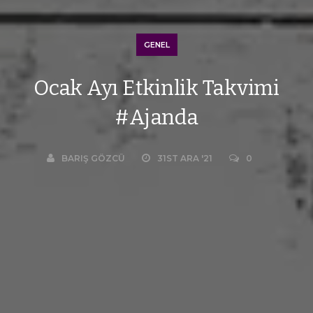
GENEL
Ocak Ayı Etkinlik Takvimi
#Ajanda
BARIŞ GÖZCÜ
31ST ARA '21
0