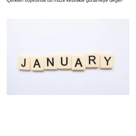
içerikleri sayesinde bu müze kesinlikle görülmeye değer!
FİLM VE DİZİLER: