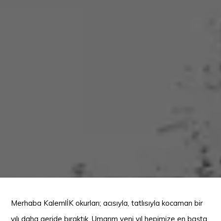
Merhaba KalemlİK okurları; acısıyla, tatlısıyla kocaman bir
yılı daha geride bıraktık. Umarım yeni yıl hepimize en başta