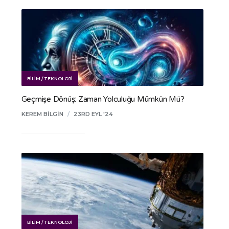
BILIM / TEKNOLOJI
Geçmişe Dönüş: Zaman Yolculuğu Mümkün Mü?
KEREM BILGIN
/
23RD EYL '24
BILIM / TEKNOLOJI