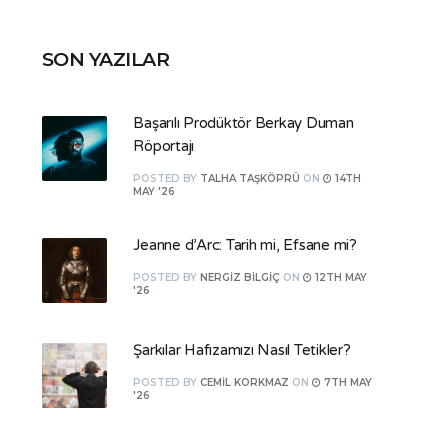
SON YAZILAR
Başarılı Prodüktör Berkay Duman
Röportajı
POSTED
BY
TALHA TAŞKÖPRÜ
ON
14TH
MAY '26
Jeanne d’Arc: Tarih mi, Efsane mi?
POSTED
BY
NERGIZ BILGIÇ
ON
12TH MAY
'26
Şarkılar Hafızamızı Nasıl Tetikler?
POSTED
BY
CEMIL KORKMAZ
ON
7TH MAY
'26