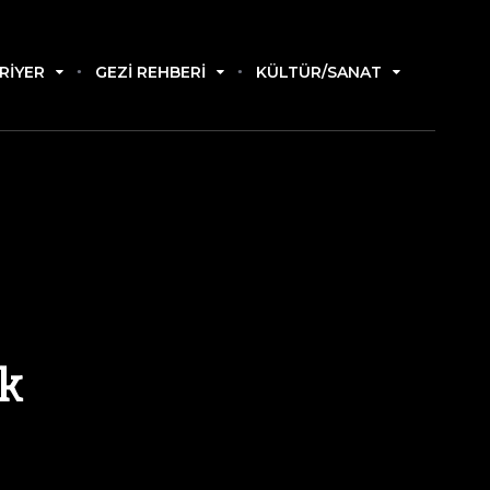
RIYER
GEZI REHBERI
KÜLTÜR/SANAT
ak