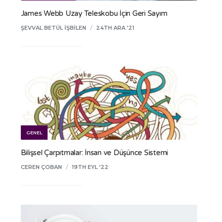
James Webb Uzay Teleskobu İçin Geri Sayım
ŞEVVAL BETÜL İŞBILEN
/
24TH ARA '21
GENEL
Bilişsel Çarpıtmalar: İnsan ve Düşünce Sistemi
CEREN ÇOBAN
/
19TH EYL '22