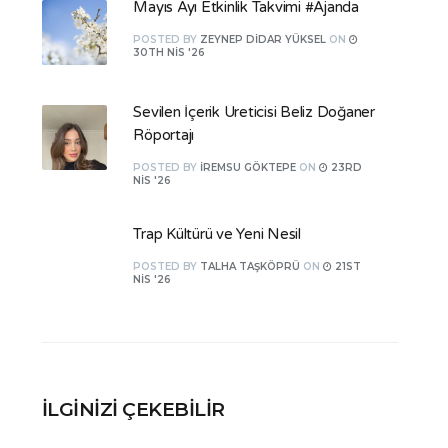
Mayıs Ayı Etkinlik Takvimi #Ajanda
POSTED
BY
ZEYNEP DIDAR YÜKSEL
ON
30TH NIS '26
Sevilen İçerik Üreticisi Beliz Doğaner
Röportajı
POSTED
BY
İREMSU GÖKTEPE
ON
23RD
NIS '26
Trap Kültürü ve Yeni Nesil
POSTED
BY
TALHA TAŞKÖPRÜ
ON
21ST
NIS '26
İLGINIZI ÇEKEBILIR