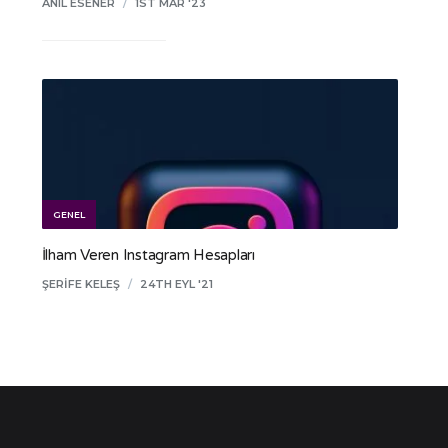
ANIL ESENER
/
1ST MAR '23
GENEL
İlham Veren Instagram Hesapları
ŞERIFE KELEŞ
/
24TH EYL '21