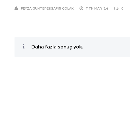
FEYZA GÜNTEPE&SAFIR ÇOLAK
11TH MAR '24
0
Daha fazla sonuç yok.