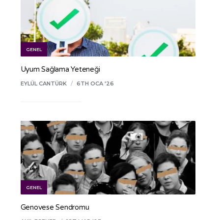
GENEL
Uyum Sağlama Yeteneği
EYLÜL CANTÜRK
/
6TH OCA '26
GENEL
Genovese Sendromu