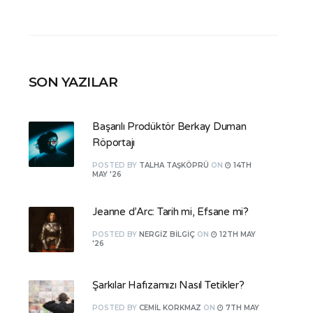
SON YAZILAR
Başarılı Prodüktör Berkay Duman
Röportajı
POSTED
BY
TALHA TAŞKÖPRÜ
ON
14TH
MAY '26
Jeanne d’Arc: Tarih mi, Efsane mi?
POSTED
BY
NERGIZ BILGIÇ
ON
12TH MAY
'26
Şarkılar Hafızamızı Nasıl Tetikler?
POSTED
BY
CEMIL KORKMAZ
ON
7TH MAY