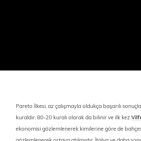
Pareto İlkesi, az çalışmayla oldukça başarılı sonuçl
kuraldır. 80-20 kuralı olarak da bilinir ve ilk kez
Vil
ekonomisi gözlemlenerek kimilerine göre de bahçesi
gözlemlenerek ortaya atılmıştır. İtalya ve daha s