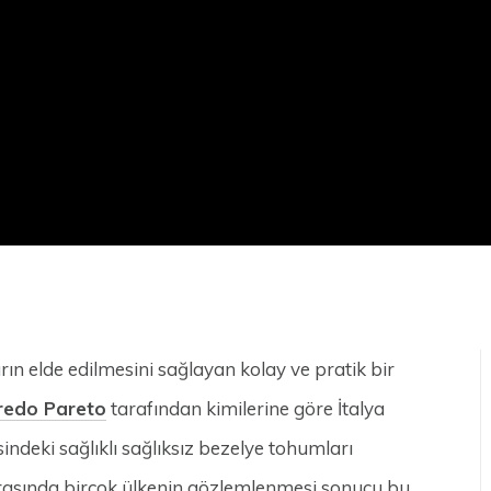
arın elde edilmesini sağlayan kolay ve pratik bir
fredo Pareto
tarafından kimilerine göre İtalya
ndeki sağlıklı sağlıksız bezelye tohumları
onrasında birçok ülkenin gözlemlenmesi sonucu bu