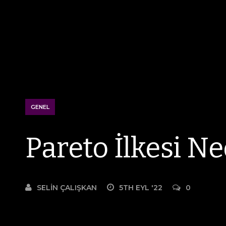
GENEL
Pareto İlkesi Ne
SELIN ÇALIŞKAN
5TH EYL '22
0