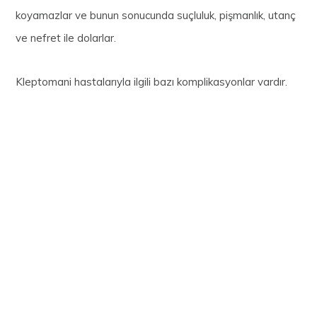
koyamazlar ve bunun sonucunda suçluluk, pişmanlık, utanç
ve nefret ile dolarlar.
Kleptomani hastalarıyla ilgili bazı komplikasyonlar vardır.
Yeme bozukluğu
Anksiyete
Depresyon
Bipolar bozukluk
Kişilik bozukluğu
Bazılarına göre serotonin hormonunun düzensizliği