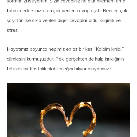
sormanızı istiyorum. Sizin cevabınız ne olur bilemem ama
tahmin edersiniz ki en çok verilen cevap aşktı. Beni en çok
şaşırtan ise sıkla verilen diğer cevaplar oldu: kırgınlık ve
stres.
Hayatımız boyunca hepimiz en az bir kez “Kalbim kırıldı.”
cümlesini kurmuşuzdur. Peki gerçekten de kalp kırıklığının
tehlikeli bir hastalık olabileceğini biliyor muydunuz?