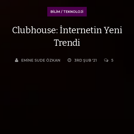
BILIM / TEKNOLOJI
Clubhouse: İnternetin Yeni
Trendi
EMINE SUDE ÖZKAN
3RD ŞUB '21
5