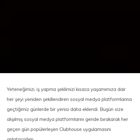
Yeteneğimizi, iş yapma şeklimizi kısaca yaşamımıza dair
her şeyi yeniden şekillendiren sosyal medya platformlarına
geçtiğimiz günlerde bir yenisi daha eklendi. Bugün size
alışılmış sosyal medya platformlarını geride bırakarak her
geçen gün popülerleşen Clubhouse uygulamasını
anlatacağım.