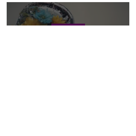
BILIM / TEKNOLOJI
Sanal Gerçeklikte Koku
Duyusu
BILIM / TEKNOLOJI
Bilinçaltının Gücü ve Günlük