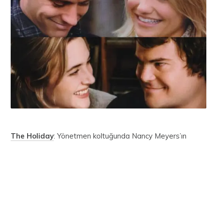
The Holiday
: Yönetmen koltuğunda Nancy Meyers’ın
oturduğu başrollerinde Cameron Diaz, Jude Law,Jack Black
ve Kate Winslet’ın bulunduğu The Holiday bir romantik
komedi filmidir. Iris ve Amanda birbirlerinden çok uzakta
yaşayan ve aşk hayatları konusunda aynı zamanlarda
sorunlar yaşayan iki kadın karakterdir. İkisi de çok bunalmış