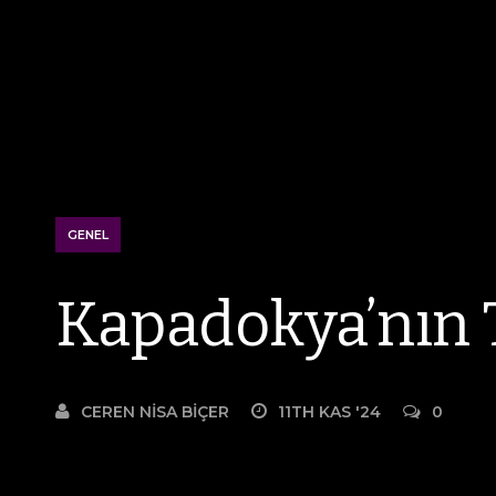
GENEL
Kapadokya’nın T
CEREN NISA BIÇER
11TH KAS '24
0