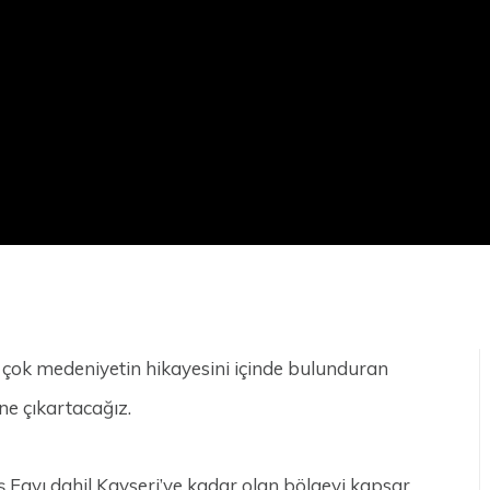
 çok medeniyetin hikayesini içinde bulunduran
üne çıkartacağız.
Fayı dahil Kayseri’ye kadar olan bölgeyi kapsar.