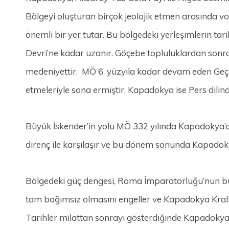
Bölgeyi oluşturan birçok jeolojik etmen arasında v
önemli bir yer tutar. Bu bölgedeki yerleşimlerin tar
Devri’ne kadar uzanır. Göçebe topluluklardan sonra 
medeniyettir. MÖ 6. yüzyıla kadar devam eden Geç H
etmeleriyle sona ermiştir. Kapadokya ise Pers dilin
Büyük İskender’in yolu MÖ 332 yılında Kapadokya’
direnç ile karşılaşır ve bu dönem sonunda Kapadoky
Bölgedeki güç dengesi, Roma İmparatorluğu’nun bu 
tam bağımsız olmasını engeller ve Kapadokya Kral
Tarihler milattan sonrayı gösterdiğinde Kapadokya 