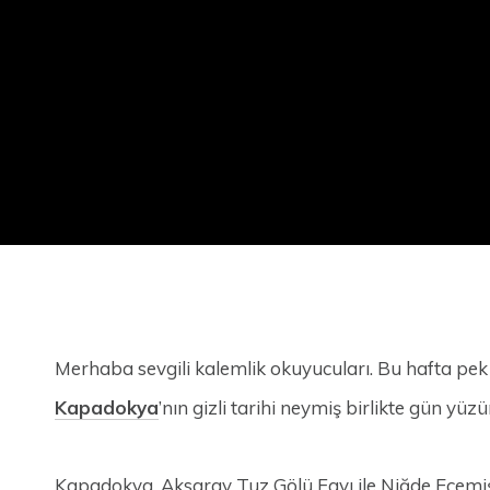
Merhaba sevgili kalemlik okuyucuları. Bu hafta pek
Kapadokya
’nın gizli tarihi neymiş birlikte gün yüz
Kapadokya, Aksaray Tuz Gölü Fayı ile Niğde Ecemiş 