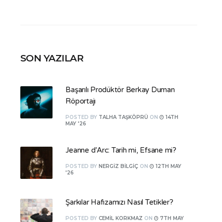
SON YAZILAR
Başarılı Prodüktör Berkay Duman
Röportajı
POSTED
BY
TALHA TAŞKÖPRÜ
ON
14TH
MAY '26
Jeanne d’Arc: Tarih mi, Efsane mi?
POSTED
BY
NERGIZ BILGIÇ
ON
12TH MAY
'26
Şarkılar Hafızamızı Nasıl Tetikler?
POSTED
BY
CEMIL KORKMAZ
ON
7TH MAY