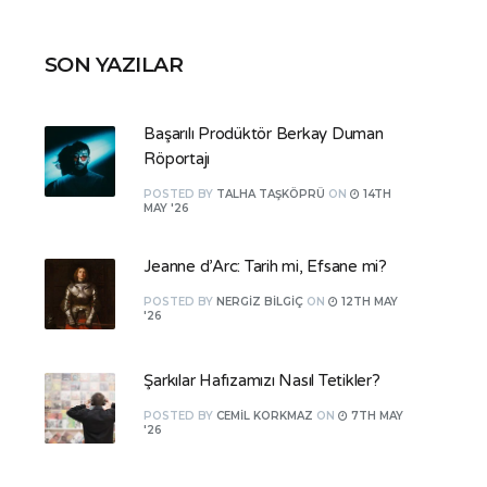
SON YAZILAR
Başarılı Prodüktör Berkay Duman
Röportajı
POSTED
BY
TALHA TAŞKÖPRÜ
ON
14TH
MAY '26
Jeanne d’Arc: Tarih mi, Efsane mi?
POSTED
BY
NERGIZ BILGIÇ
ON
12TH MAY
'26
Şarkılar Hafızamızı Nasıl Tetikler?
POSTED
BY
CEMIL KORKMAZ
ON
7TH MAY
'26