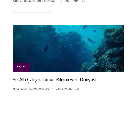
MUSTAFA BERK DEMIREL
/
2ND NIS '21
GENEL
Su Altı Çalışmaları ve Bilinmeyen Dünyası
BAYRAM KAHRAMAN
/
2ND MAR '22