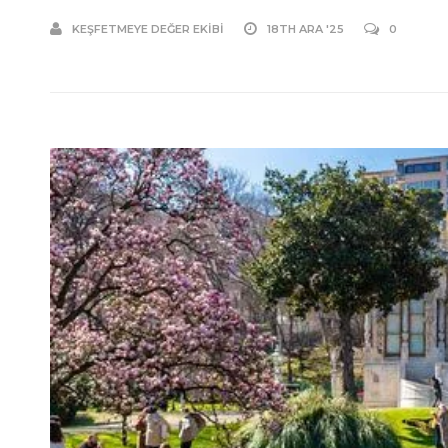
KEŞFETMEYE DEĞER EKIBI
18TH ARA '25
0