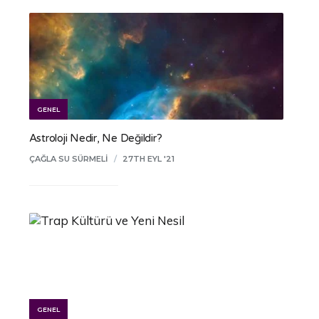
GENEL
Astroloji Nedir, Ne Değildir?
ÇAĞLA SU SÜRMELI
/
27TH EYL '21
GENEL