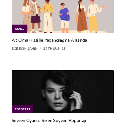
GENEL
Ait Olma Hissi İle Yabancılaşma Arasında
ECE EKIN ŞAHIN
/
27TH ŞUB '25
RÖPORTAJ
Sevilen Oyuncu Selen Seyven Röportajı