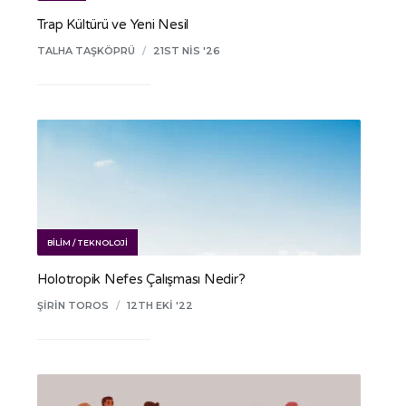
Trap Kültürü ve Yeni Nesil
TALHA TAŞKÖPRÜ
/
21ST NIS '26
BILIM / TEKNOLOJI
Holotropik Nefes Çalışması Nedir?
ŞIRIN TOROS
/
12TH EKI '22