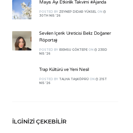
Mayıs Ayı Etkinlik Takvimi #Ajanda
POSTED
BY
ZEYNEP DIDAR YÜKSEL
ON
30TH NIS '26
Sevilen İçerik Üreticisi Beliz Doğaner
Röportajı
POSTED
BY
İREMSU GÖKTEPE
ON
23RD
NIS '26
Trap Kültürü ve Yeni Nesil
POSTED
BY
TALHA TAŞKÖPRÜ
ON
21ST
NIS '26
İLGINIZI ÇEKEBILIR