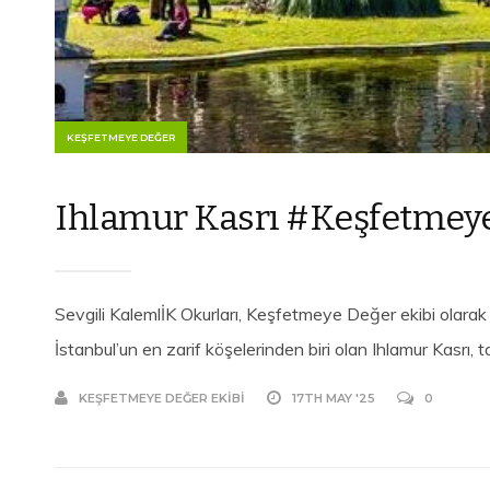
KEŞFETMEYE DEĞER
Ihlamur Kasrı #Keşfetmey
Sevgili KalemlİK Okurları, Keşfetmeye Değer ekibi olara
İstanbul’un en zarif köşelerinden biri olan Ihlamur Kasrı, t
KEŞFETMEYE DEĞER EKIBI
17TH MAY '25
0