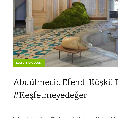
KEŞFETMEYE DEĞER
Abdülmecid Efendi Köşkü Fo
#Keşfetmeyedeğer