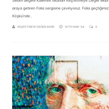
Selam değerli KalemlİK okurları! Keşfetmeye Değer ekibi o
araya getiren Folia sergisine çeviriyoruz. Folia geçtiğimi
Köşkü’nde...
KEŞFETMEYE DEĞER EKIBI
10TH MAR '26
0