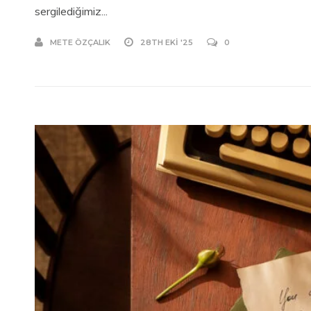
sergilediğimiz...
METE ÖZÇALIK
28TH EKI '25
0