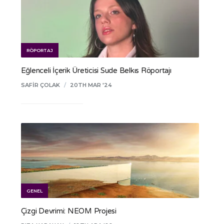
RÖPORTAJ
Eğlenceli İçerik Üreticisi Sude Belkıs Röportajı
SAFIR ÇOLAK
/
20TH MAR '24
GENEL
Çizgi Devrimi: NEOM Projesi