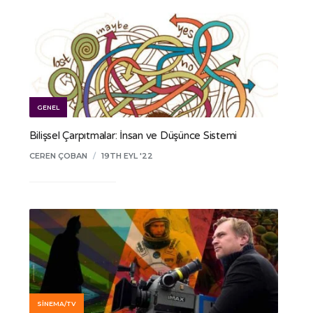
GENEL
Bilişsel Çarpıtmalar: İnsan ve Düşünce Sistemi
CEREN ÇOBAN
/
19TH EYL '22
SINEMA/TV