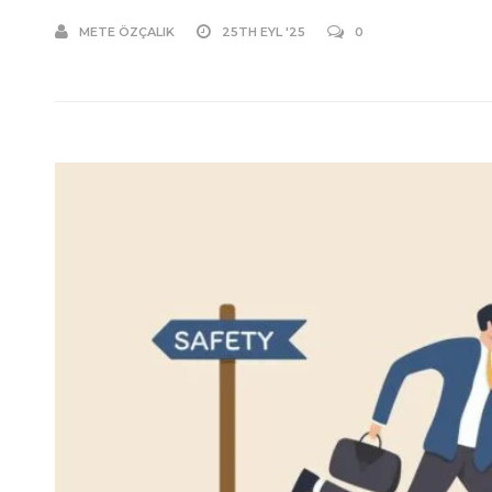
METE ÖZÇALIK
25TH EYL '25
0