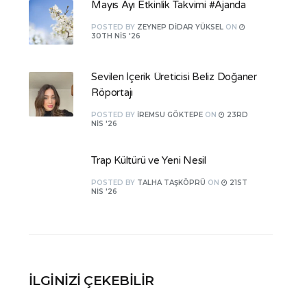
Mayıs Ayı Etkinlik Takvimi #Ajanda
POSTED
BY
ZEYNEP DIDAR YÜKSEL
ON
30TH NIS '26
Sevilen İçerik Üreticisi Beliz Doğaner
Röportajı
POSTED
BY
İREMSU GÖKTEPE
ON
23RD
NIS '26
Trap Kültürü ve Yeni Nesil
POSTED
BY
TALHA TAŞKÖPRÜ
ON
21ST
NIS '26
İLGINIZI ÇEKEBILIR