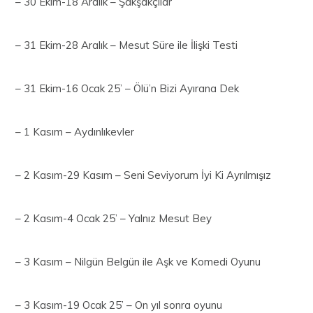
– 30 Ekim-18 Aralık – Şakşakçılar
– 31 Ekim-28 Aralık – Mesut Süre ile İlişki Testi
– 31 Ekim-16 Ocak 25’ – Ölü’n Bizi Ayırana Dek
– 1 Kasım – Aydınlıkevler
– 2 Kasım-29 Kasım – Seni Seviyorum İyi Ki Ayrılmışız
– 2 Kasım-4 Ocak 25’ – Yalnız Mesut Bey
– 3 Kasım – Nilgün Belgün ile Aşk ve Komedi Oyunu
– 3 Kasım-19 Ocak 25’ – On yıl sonra oyunu