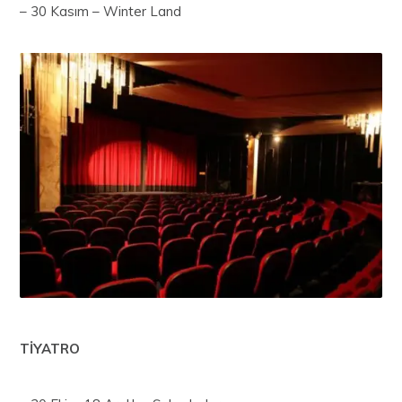
– 30 Kasım – Winter Land
TİYATRO