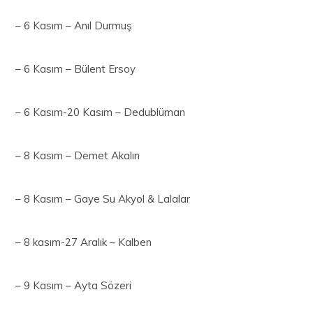
– 6 Kasım – Anıl Durmuş
– 6 Kasım – Bülent Ersoy
– 6 Kasım-20 Kasım – Dedublüman
– 8 Kasım – Demet Akalın
– 8 Kasım – Gaye Su Akyol & Lalalar
– 8 kasım-27 Aralık – Kalben
– 9 Kasım – Ayta Sözeri