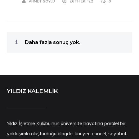
AHMET SOYLU
26TH EKI '22
0
Daha fazla sonuç yok.
YILDIZ KALEMLİK
Yıldız İşletme Kulübü’nün üniversite hayatına paralel bir
yaklaşımla oluşturduğu blogda; kariyer, güncel, seyahat,