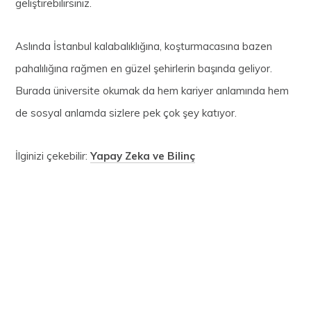
geliştirebilirsiniz.
Aslında İstanbul kalabalıklığına, koşturmacasına bazen
pahalılığına rağmen en güzel şehirlerin başında geliyor.
Burada üniversite okumak da hem kariyer anlamında hem
de sosyal anlamda sizlere pek çok şey katıyor.
İlginizi çekebilir:
Yapay Zeka ve Bilinç
Görüntülenme Sayısı:
1.143
İSTANBUL
ÜNIVERSITE