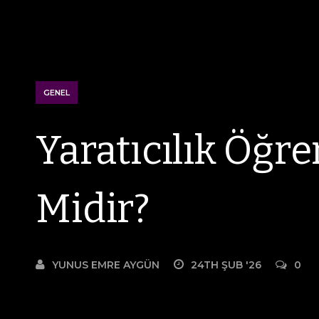
GENEL
Yaratıcılık Öğre
Midir?
YUNUS EMRE AYGÜN
24TH ŞUB '26
0