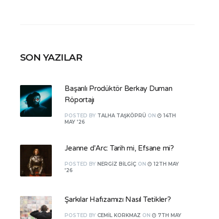
SON YAZILAR
Başarılı Prodüktör Berkay Duman
Röportajı
POSTED
BY
TALHA TAŞKÖPRÜ
ON
14TH
MAY '26
Jeanne d’Arc: Tarih mi, Efsane mi?
POSTED
BY
NERGIZ BILGIÇ
ON
12TH MAY
'26
Şarkılar Hafızamızı Nasıl Tetikler?
POSTED
BY
CEMIL KORKMAZ
ON
7TH MAY