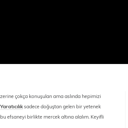
 üzerine çokça konuşulan ama aslında hepimizi
:
Yaratıcılık
sadece doğuştan gelen bir yetenek
u efsaneyi birlikte mercek altına alalım. Keyifli