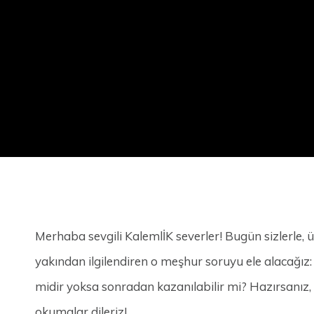
Merhaba sevgili KalemlİK severler! Bugün sizlerle,
yakından ilgilendiren o meşhur soruyu ele alacağız
midir yoksa sonradan kazanılabilir mi? Hazırsanız, b
okumalar dileriz!