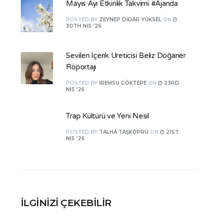
Mayıs Ayı Etkinlik Takvimi #Ajanda
POSTED
BY
ZEYNEP DIDAR YÜKSEL
ON
30TH NIS '26
Sevilen İçerik Üreticisi Beliz Doğaner
Röportajı
POSTED
BY
İREMSU GÖKTEPE
ON
23RD
NIS '26
Trap Kültürü ve Yeni Nesil
POSTED
BY
TALHA TAŞKÖPRÜ
ON
21ST
NIS '26
İLGINIZI ÇEKEBILIR