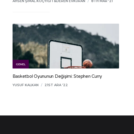
AHSEN ŞIMAL KOÇYIĞIT&DEREN EVKURAN
/
8TH MAR '21
GENEL
Basketbol Oyununun Değişimi: Stephen Curry
YUSUF KALKAN
/
21ST ARA '22