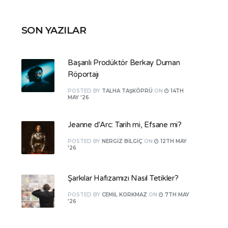
SON YAZILAR
Başarılı Prodüktör Berkay Duman
Röportajı
POSTED
BY
TALHA TAŞKÖPRÜ
ON
14TH
MAY '26
Jeanne d’Arc: Tarih mi, Efsane mi?
POSTED
BY
NERGIZ BILGIÇ
ON
12TH MAY
'26
Şarkılar Hafızamızı Nasıl Tetikler?
POSTED
BY
CEMIL KORKMAZ
ON
7TH MAY
'26