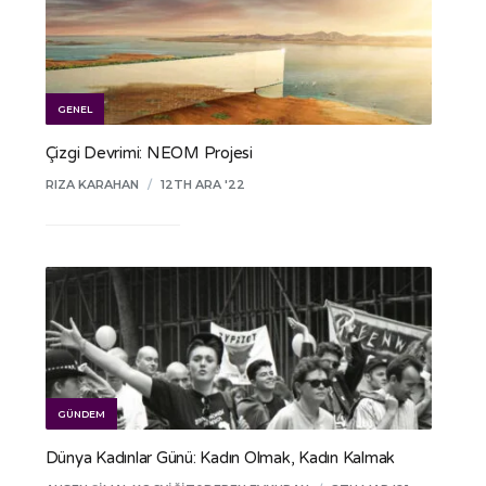
GENEL
Çizgi Devrimi: NEOM Projesi
RIZA KARAHAN
/
12TH ARA '22
GÜNDEM
Dünya Kadınlar Günü: Kadın Olmak, Kadın Kalmak