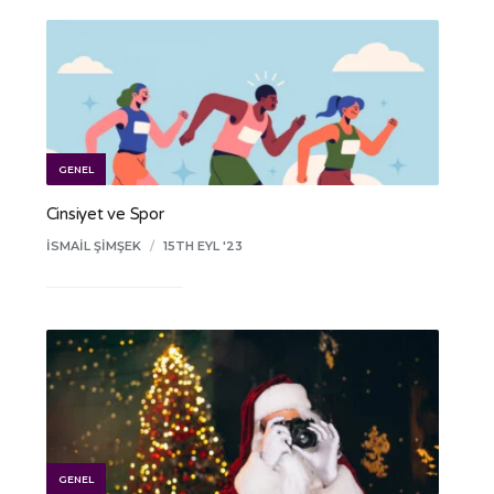
GENEL
Cinsiyet ve Spor
İSMAIL ŞIMŞEK
/
15TH EYL '23
GENEL