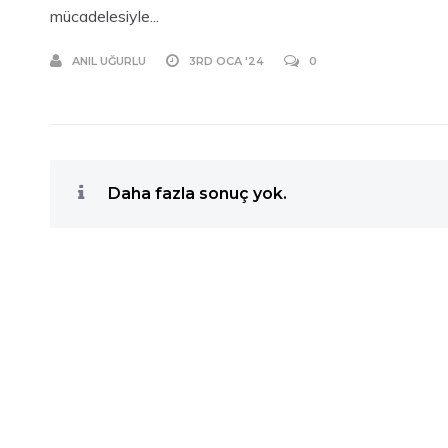
mücadelesiyle...
ANIL UĞURLU
3RD OCA '24
0
Daha fazla sonuç yok.