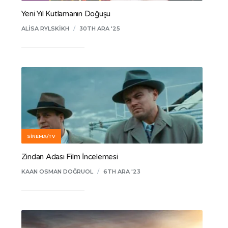
Yeni Yıl Kutlamanın Doğuşu
ALISA RYLSKIKH
/
30TH ARA '25
SINEMA/TV
Zindan Adası Film İncelemesi
KAAN OSMAN DOĞRUOL
/
6TH ARA '23