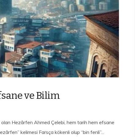
fsane ve Bilim
biri olan Hezârfen Ahmed Çelebi, hem tarih hem efsane
Hezârfen” kelimesi Farsça kökenli olup “bin fenli”...