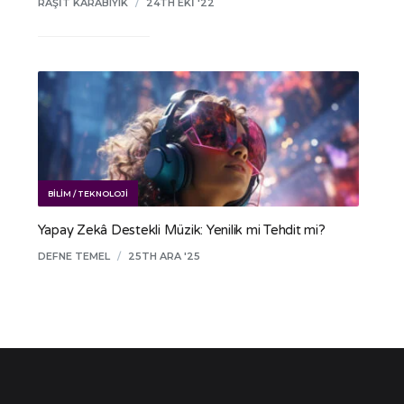
RAŞIT KARABIYIK
/
24TH EKI '22
BILIM / TEKNOLOJI
Yapay Zekâ Destekli Müzik: Yenilik mi Tehdit mi?
DEFNE TEMEL
/
25TH ARA '25