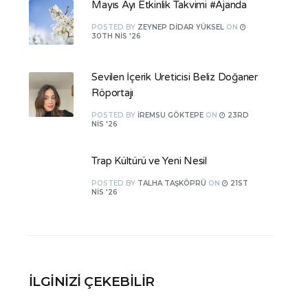
Mayıs Ayı Etkinlik Takvimi #Ajanda
POSTED
BY
ZEYNEP DIDAR YÜKSEL
ON
30TH NIS '26
Sevilen İçerik Üreticisi Beliz Doğaner
Röportajı
POSTED
BY
İREMSU GÖKTEPE
ON
23RD
NIS '26
Trap Kültürü ve Yeni Nesil
POSTED
BY
TALHA TAŞKÖPRÜ
ON
21ST
NIS '26
İLGINIZI ÇEKEBILIR