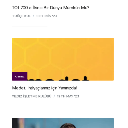
TOI 700 e: İkinci Bir Dünya Mümkün Mü?
TUĞÇE KUL
/
10TH NIS '23
GENEL
Medet, İhtiyaçlarınız İçin Yanınızda!
YILDIZ İŞLETME KULÜBÜ
/
19TH MAY '23