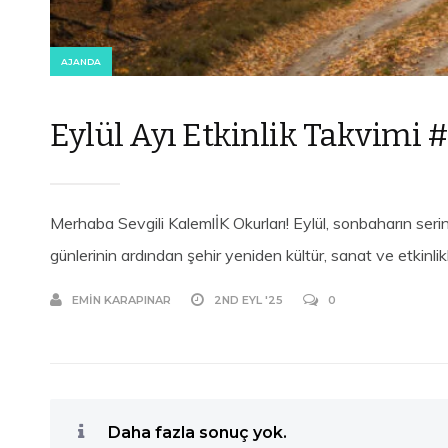
AJANDA
Eylül Ayı Etkinlik Takvimi
Merhaba Sevgili KalemlİK Okurları! Eylül, sonbaharın serin 
günlerinin ardından şehir yeniden kültür, sanat ve etkinlikl
EMIN KARAPINAR
2ND EYL '25
0
Daha fazla sonuç yok.