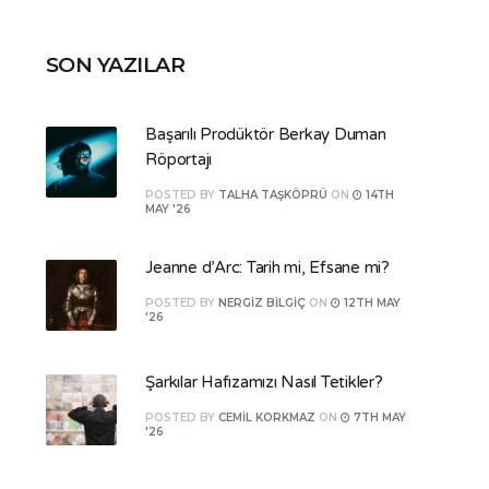
SON YAZILAR
Başarılı Prodüktör Berkay Duman
Röportajı
POSTED
BY
TALHA TAŞKÖPRÜ
ON
14TH
MAY '26
Jeanne d’Arc: Tarih mi, Efsane mi?
POSTED
BY
NERGIZ BILGIÇ
ON
12TH MAY
'26
Şarkılar Hafızamızı Nasıl Tetikler?
POSTED
BY
CEMIL KORKMAZ
ON
7TH MAY
'26