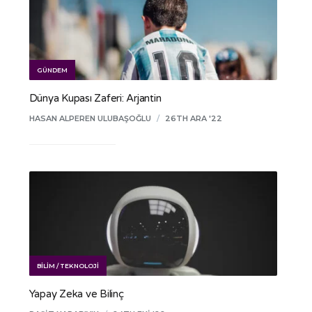
GÜNDEM
Dünya Kupası Zaferi: Arjantin
HASAN ALPEREN ULUBAŞOĞLU
/
26TH ARA '22
BILIM / TEKNOLOJI
Yapay Zeka ve Bilinç