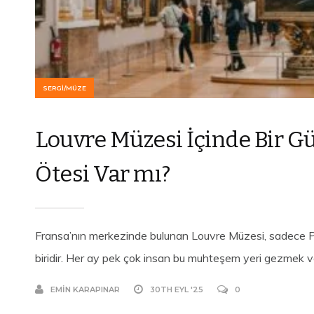
SERGI/MÜZE
Louvre Müzesi İçinde Bir G
Ötesi Var mı?
Fransa’nın merkezinde bulunan Louvre Müzesi, sadece Pa
biridir. Her ay pek çok insan bu muhteşem yeri gezmek ve 
EMIN KARAPINAR
30TH EYL '25
0