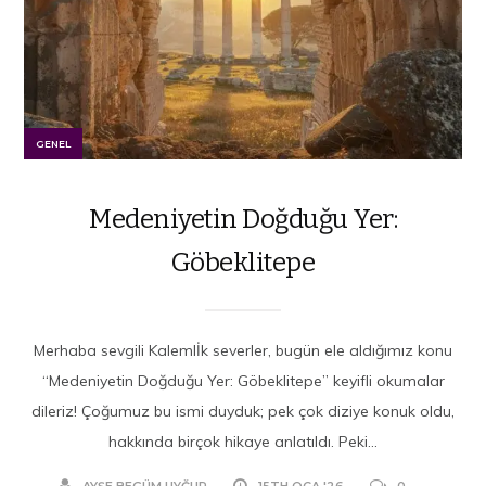
GENEL
Medeniyetin Doğduğu Yer:
Göbeklitepe
Merhaba sevgili Kalemlİk severler, bugün ele aldığımız konu
“Medeniyetin Doğduğu Yer: Göbeklitepe” keyifli okumalar
dileriz! Çoğumuz bu ismi duyduk; pek çok diziye konuk oldu,
hakkında birçok hikaye anlatıldı. Peki...
AYŞE BEGÜM UYĞUR
15TH OCA '26
0