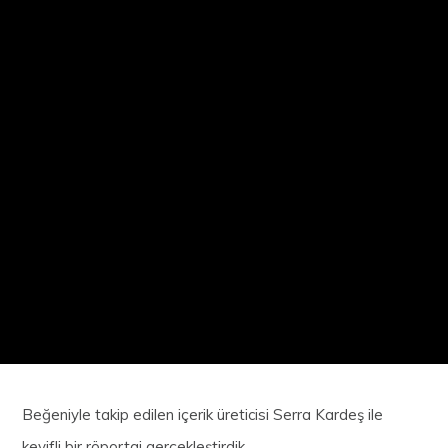
Beğeniyle takip edilen içerik üreticisi Serra Kardeş ile
keyifli bir röportaj gerçekleştirdik.