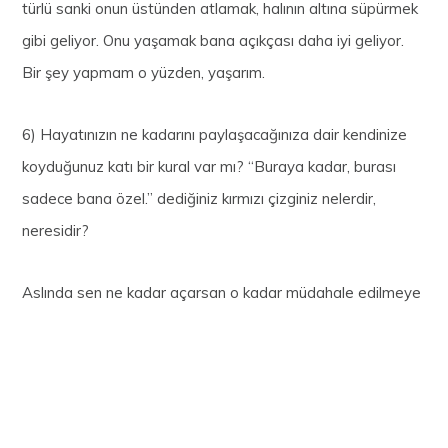
türlü sanki onun üstünden atlamak, halının altına süpürmek
gibi geliyor. Onu yaşamak bana açıkçası daha iyi geliyor.
Bir şey yapmam o yüzden, yaşarım.
6) Hayatınızın ne kadarını paylaşacağınıza dair kendinize
koyduğunuz katı bir kural var mı? “Buraya kadar, burası
sadece bana özel.” dediğiniz kırmızı çizginiz nelerdir,
neresidir?
Aslında sen ne kadar açarsan o kadar müdahale edilmeye
yer veriyorsun gibi hissediyorum. Zaten benim kategorim
biraz daha güzellik ağırlıklı olduğu için çok kendi ailemi ya
da eşimin anne babasını gösterecek, onları rahatsız
etmeyecek şeyler oluşturmamaya çalışıyorum. Ben,