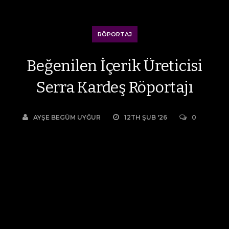
RÖPORTAJ
Beğenilen İçerik Üreticisi
Serra Kardeş Röportajı
AYŞE BEGÜM UYĞUR
12TH ŞUB '26
0