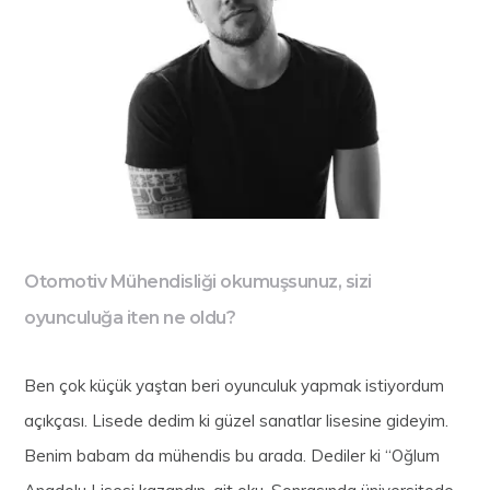
Otomotiv Mühendisliği okumuşsunuz, sizi
oyunculuğa iten ne oldu?
Ben çok küçük yaştan beri oyunculuk yapmak istiyordum
açıkçası. Lisede dedim ki güzel sanatlar lisesine gideyim.
Benim babam da mühendis bu arada. Dediler ki “Oğlum