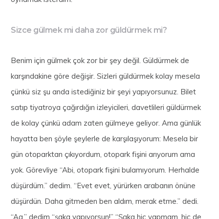
Sizce gülmek mi daha zor güldürmek mi?
Benim için gülmek çok zor bir şey değil. Güldürmek de
karşındakine göre değişir. Sizleri güldürmek kolay mesela
çünkü siz şu anda istediğiniz bir şeyi yapıyorsunuz. Bilet
satıp tiyatroya çağırdığın izleyicileri, davetlileri güldürmek
de kolay çünkü adam zaten gülmeye geliyor. Ama günlük
hayatta ben şöyle şeylerle de karşılaşıyorum: Mesela bir
gün otoparktan çıkıyordum, otopark fişini arıyorum ama
yok. Görevliye “Abi, otopark fişini bulamıyorum. Herhalde
düşürdüm.” dedim. “Evet evet, yürürken arabanın önüne
düşürdün. Daha gitmeden ben aldım, merak etme.” dedi.
“Aa,” dedim “şaka yapıyorsun!” “Şaka hiç yapmam, hiç de