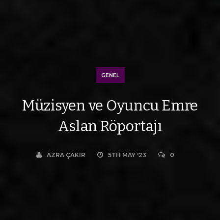
GENEL
Müzisyen ve Oyuncu Emre
Aslan Röportajı
AZRA ÇAKIR
5TH MAY '23
0