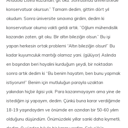
Anadolu Lisesi kazandın, git oku. Sonrasında üniversitede
konservatuar okursun.” Tamam dedim, gittim dört yıl
okudum. Sonra üniversite sınavına girdim, dedim ki
konservatuar okuma vakti geldi artık. ”Oğlum mühendislik
kazandın zaten, git oku. Bir altın bileziğin olsun.” Bu işi
yapan herkesin ortak problemi “Altın bileziğin olsun!” Bu
kadar kuyumculuk mantığı olamaz yani. (gülüyor) Aslında
en başından beri hayalini kurduğum şeydi, bir noktadan
sonra artık dedim ki “Bu benim hayatım, ben bunu yapmak
istiyorum!” Benim için mutluluğun parayla uzaktan
yakından hiçbir ilgisi yok. Para kazanmayayım ama yine de
istediğim işi yapayım, dedim. Çünkü buna karar verdiğimde
18-19 yaşındaydım ve önümde en azından bir 50-60 yılım
olduğunu düşündüm. Önümüzdeki yıllar sanki daha kıymetli,