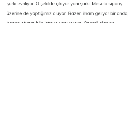
şarkı evriliyor. O şekilde çıkıyor yani şarkı. Mesela sipariş
üzerine de yaptığımız oluyor. Bazen ilham geliyor bir anda,
bazen oturup bile isteye yazıyorsun. Önemli olan ne
hissettirdiği, yazarken ne hissettiğin değil de dinleyenin ne
hissettiği. Yazarlık bana delilik gibi geliyor, o yüzden çok
hoşuma gidiyor. Mesela
Çok Güzel Hareketler
’de de öyle.
Skeç yazıyoruz Cenan, ben, Arif oturduk; diyoruz ki “Şimdi
biz bir şaka yapacağız ve yarın herkes gülecek!” Hani delilik
yani, o yüzden çok güzel. Bunda da öyle, “Şimdi ben bir
şarkı yazacağım, herkes ağlayacak!” falan. Müthiş bir
“challenge”.
Çok Güzel Hareketler 2 sahne arkasında veya
provalarda başınızdan geçen komik bir olay var mı?