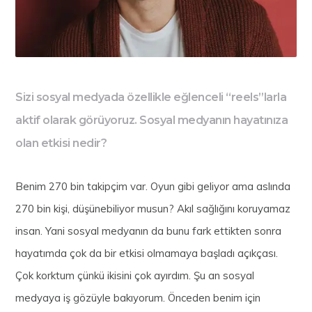
Sizi sosyal medyada özellikle eğlenceli “reels”larla
aktif olarak görüyoruz. Sosyal medyanın hayatınıza
olan etkisi nedir?
Benim 270 bin takipçim var. Oyun gibi geliyor ama aslında
270 bin kişi, düşünebiliyor musun? Akıl sağlığını koruyamaz
insan. Yani sosyal medyanın da bunu fark ettikten sonra
hayatımda çok da bir etkisi olmamaya başladı açıkçası.
Çok korktum çünkü ikisini çok ayırdım. Şu an sosyal
medyaya iş gözüyle bakıyorum. Önceden benim için