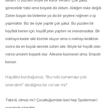
dedim. O yüzden böyle bir karar verdim. Çok şükür,
görecelidir tabii ama başarılı da oldum. Aldığım riske değdi.
Zaten başarı da birilerine ya da bir şeylere rağmen o işi
yapmaktır. Biz de öyle yaptık çok şükür. Bu yüzden bir
hayâldi benim için, hayâlî plan yaptım ve inanamadılar. Bir
noktaya kadar aile köstek oluyor ama o noktayı kırdıktan
sonra da en büyük destek zaten aile. Böyle bir hayâli olan
varsa umarım başarılı olur. Ailesine küsmesin ama. Empati
kursun.
Hayâlini kurduğunuz, “Bu rolü oynamayı çok
isterdim!” dediğiniz bir rol var mı?
Tabii ki, olmaz mı? Çocukluğumdan beri hep Spiderman’i
oynamak isterdim.