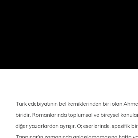
Türk edebiyatının bel kemiklerinden biri olan Ah
biridir. Romanlarında toplumsal ve bireysel konular
diğer yazarlardan ayrışır. O; eserlerinde, spesifik 
Tanpınar’ın zamanında anlaşılamamasına hatta yanl