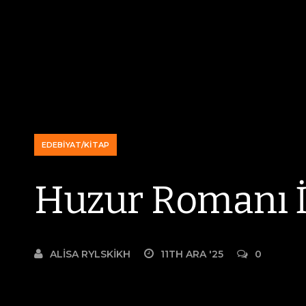
EDEBIYAT/KITAP
Huzur Romanı 
ALISA RYLSKIKH
11TH ARA '25
0