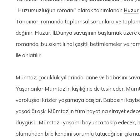
“Huzursuzluğun romanı” olarak tanımlanan
Huzur
Tanpınar, romanda toplumsal sorunlara ve toplums
değinir. Huzur, ll.Dünya savaşının başlamak üzere 
romanda, bu sıkıntılı hal çeşitli betimlemeler ve ro
ile anlatılır.
Mümtaz; çocukluk yıllarında, anne ve babasını sa
Yaşananlar Mümtaz’ın kişiliğine de tesir eder. Mümt
varoluşsal krizler yaşamaya başlar. Babasını kaybet
yaşadığı aşk, Mümtaz’ın tüm hayatına sirayet edecek
duygusu, Mümtaz’ı yaşamı boyunca takip edecek, h
ölümünden bile kendini sorumlu tutacağı bir çıkma