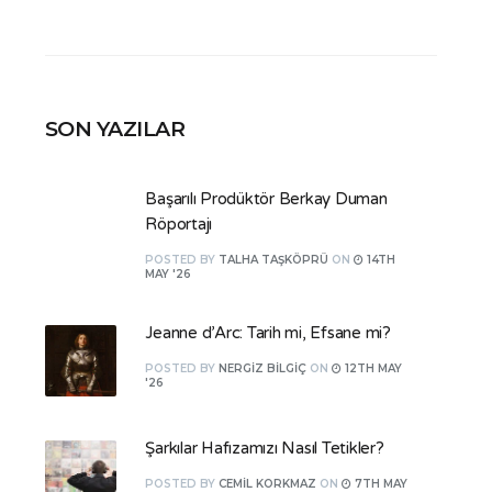
SON YAZILAR
Başarılı Prodüktör Berkay Duman
Röportajı
POSTED
BY
TALHA TAŞKÖPRÜ
ON
14TH
MAY '26
Jeanne d’Arc: Tarih mi, Efsane mi?
POSTED
BY
NERGIZ BILGIÇ
ON
12TH MAY
'26
Şarkılar Hafızamızı Nasıl Tetikler?
POSTED
BY
CEMIL KORKMAZ
ON
7TH MAY