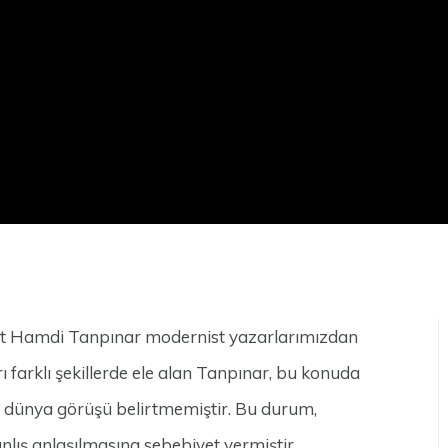
met Hamdi Tanpınar modernist yazarlarımızdan
ı farklı şekillerde ele alan Tanpınar, bu konuda
bir dünya görüşü belirtmemiştir. Bu durum,
ış anlaşılmasına sebebiyet vermiştir.