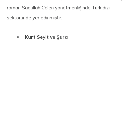
roman Sadullah Celen yönetmenliğinde Türk dizi
sektöründe yer edinmiştir.
Kurt Seyit ve Şura
Nermin Bezmen’in romanından uyarlanan dram-tarih
türündeki dizide; Kırımlı bir Türk asker ve Rus bir kadının
aşkı konu alınmıştır. Hilal Saral’ın yönetmenliğini üstlendiği
dizi birçok başarılı oyuncuyu bünyesinde barındırmıştır.
Hanımın Çiftliği
Orhan Kemal’in aynı adlı eserinden uyarlanan dizi, ikinci kez
2009 yılında Faruk Teber’in yönetmenliğinde dizi olarak