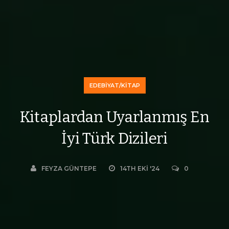
EDEBIYAT/KITAP
Kitaplardan Uyarlanmış En
İyi Türk Dizileri
FEYZA GÜNTEPE
14TH EKI '24
0