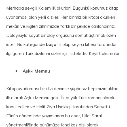
Merhaba sevgili KalemlİK okurları! Bugünkü konumuz kitap
uyarlaması olan yerli diziler. Her birimiz bir kitabı okurken
mekân ve kişileri zihnimizde farklı bir şekilde canlandırırız.
Dolayısıyla soyut bir olay örgüsünü somutlaştırmak özen
ister. Bu kategoride
başarı
lı olup seyirci kitlesi tarafından
ilgi gören Türk dizilerini sizler için listeledik. Keyifli okumalar!
Aşk-ı Memnu
Kitap uyarlaması bir dizi denince şüphesiz hepimizin aklına
ilk olarak Aşk-ı Memnu gelir. İlk büyük Türk romanı olarak
kabul edilen ve Halit Ziya Uşaklıgil tarafından Servet-i
Fünûn döneminde yayımlanan bu eser; Hilal Saral
yönetmenliğinde günümüze ikinci kez dizi olarak