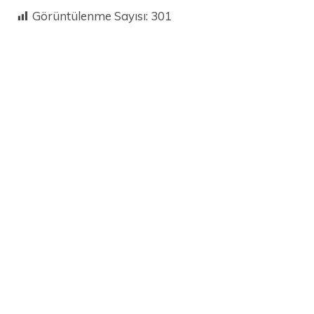
Görüntülenme Sayısı:
301
PAYLAŞ:
İlyas Akdoğan