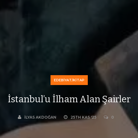
EDEBIYAT/KITAP
İstanbul’u İlham Alan Şairler
İLYAS AKDOĞAN
25TH KAS '25
0