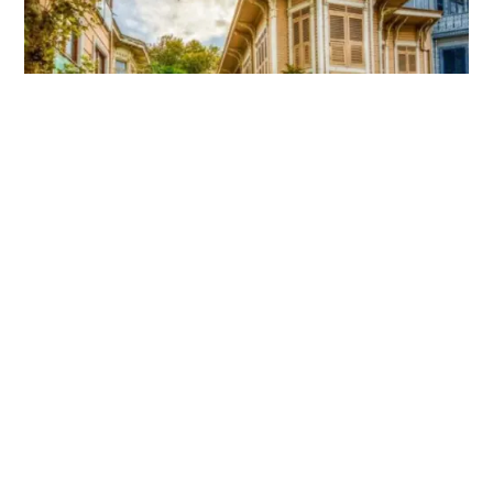
Büyükada
Birçok İstanbullunun yıllardır nefes almak için ziyaret ettiği
bir konum Büyükada. Öncelikle güne güzel bir Ada
kahvaltısı ile başlamanızı tavsiye ediyoruz. Ada’da gezip
görebileceğiniz müzeler ve köşkler bulunuyor. Bunun
yanında bisiklet kiralayarak Ada’yı keşfe çıkmak