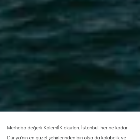
Merhaba değerli KalemlİK okurları. İstanbul, her ne kadar
Dünya’nın en güzel şehirlerinden biri olsa da kalabalık ve