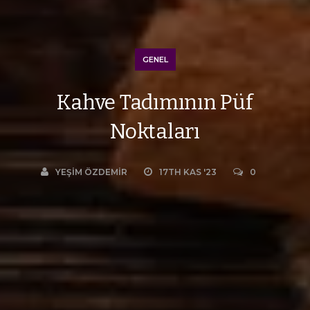
GENEL
Kahve Tadımının Püf
Noktaları
YEŞIM ÖZDEMIR
17TH KAS '23
0