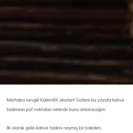
Merhaba sevgili KalemlİK okurları! Sizlere bu yazıda kahve
tadımının püf noktaları nelerdir bunu anlatacağım.
İlk olarak gelin kahve tadımı neymiş bir bakalım.