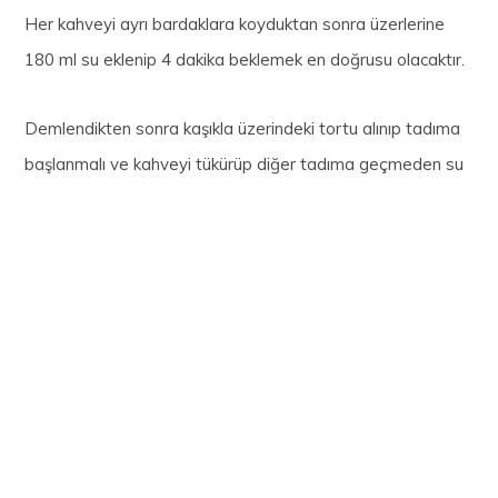
Her kahveyi ayrı bardaklara koyduktan sonra üzerlerine
180 ml su eklenip 4 dakika beklemek en doğrusu olacaktır.
Demlendikten sonra kaşıkla üzerindeki tortu alınıp tadıma
başlanmalı ve kahveyi tükürüp diğer tadıma geçmeden su
içmeliyiz.
Sizler de kahvesiz yapamıyor ve kendi damak zevkinize
uyan kahveyi en iyi şekilde bulmak istiyorsanız anlattığım
gibi bir kahve tadımı gerçekleştirebilirsiniz. Şimdiden
deneyeceklere kolay gelsin.
İlginizi çekebilir:
Yatırımcı mısın? Borsacı mı?