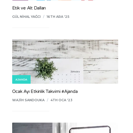
Etik ve Alt Dalları
GÜL NIHAL YAĞCI
/
16TH ARA '25
AJANDA
Ocak Ayı Etkinlik Takvimi #Ajanda
WAJIH SANDOUKA
/
4TH OCA '23