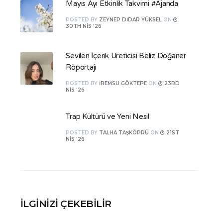
Mayıs Ayı Etkinlik Takvimi #Ajanda
POSTED
BY
ZEYNEP DIDAR YÜKSEL
ON
30TH NIS '26
Sevilen İçerik Üreticisi Beliz Doğaner
Röportajı
POSTED
BY
İREMSU GÖKTEPE
ON
23RD
NIS '26
Trap Kültürü ve Yeni Nesil
POSTED
BY
TALHA TAŞKÖPRÜ
ON
21ST
NIS '26
İLGINIZI ÇEKEBILIR