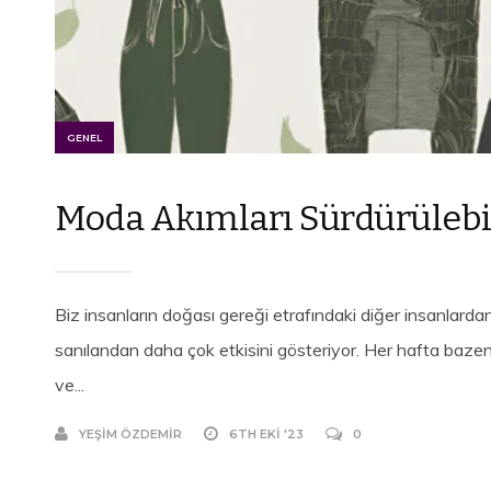
GENEL
Moda Akımları Sürdürülebili
Biz insanların doğası gereği etrafındaki diğer insanlard
sanılandan daha çok etkisini gösteriyor. Her hafta bazen h
ve...
YEŞIM ÖZDEMIR
6TH EKI '23
0