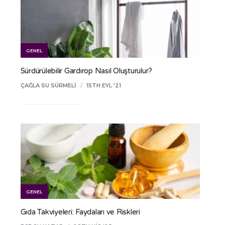
GENEL
Sürdürülebilir Gardırop Nasıl Oluşturulur?
ÇAĞLA SU SÜRMELI
/
15TH EYL '21
GENEL
Gıda Takviyeleri: Faydaları ve Riskleri