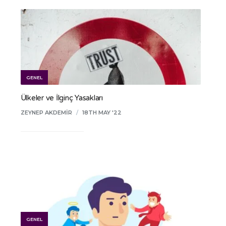
GENEL
Ülkeler ve İlginç Yasakları
ZEYNEP AKDEMIR
/
18TH MAY '22
GENEL