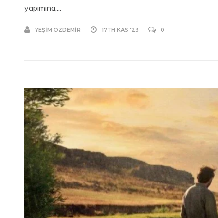
yapımına,...
YEŞIM ÖZDEMIR
17TH KAS '23
0