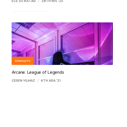
ECE SU KATAR
/
28TH NIS '25
SINEMA/TV
Arcane: League of Legends
CEREN YILMAZ
/
6TH ARA '21