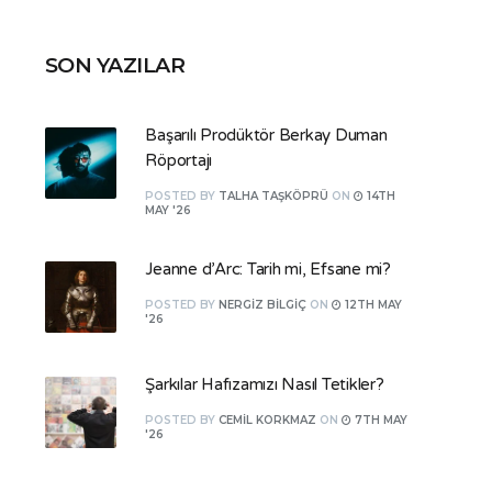
SON YAZILAR
Başarılı Prodüktör Berkay Duman
Röportajı
POSTED
BY
TALHA TAŞKÖPRÜ
ON
14TH
MAY '26
Jeanne d’Arc: Tarih mi, Efsane mi?
POSTED
BY
NERGIZ BILGIÇ
ON
12TH MAY
'26
Şarkılar Hafızamızı Nasıl Tetikler?
POSTED
BY
CEMIL KORKMAZ
ON
7TH MAY
'26