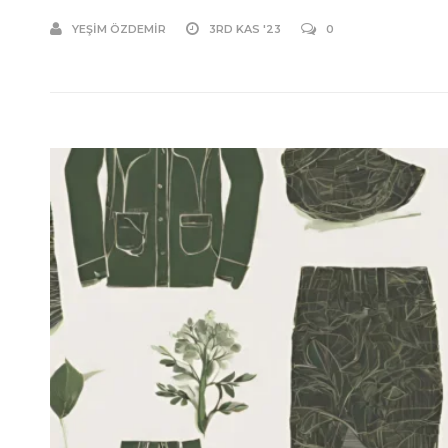
YEŞIM ÖZDEMIR
3RD KAS '23
0