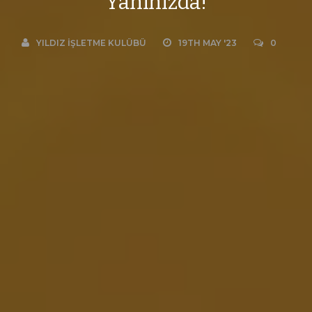
Yanınızda!
YILDIZ İŞLETME KULÜBÜ
19TH MAY '23
0