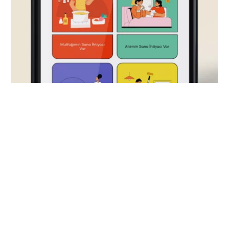
Medet.app olarak bu yola çıkarken iki önemli ilkeye
sahiptik: şeffaflık ve güven. Elbette hem hizmeti veren
hem de alan kişi için bu iki ilke oldukça önemli bir yere sahip