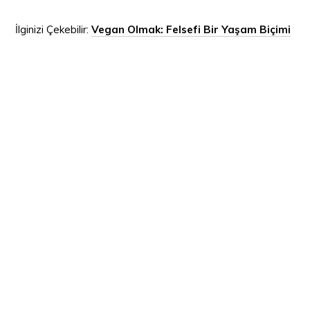
İlginizi Çekebilir:
Vegan Olmak: Felsefi Bir Yaşam Biçimi
Görüntülenme Sayısı:
1.153
PAYLAŞ:
Dilan Yücel