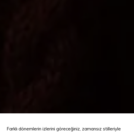
Farklı dönemlerin izlerini göreceğiniz, zamansız stilleriyle