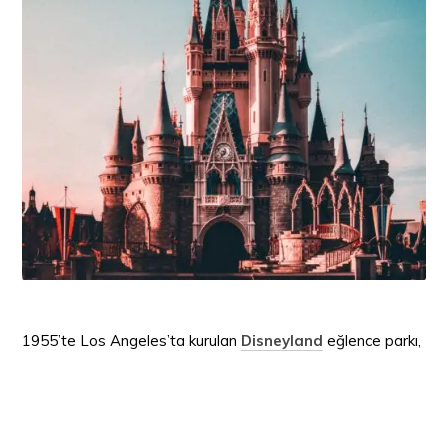
1955’te Los Angeles’ta kurulan
Disneyland
eğlence parkı,
7’den 70’e herkesin severek izlediği Walt Disney
karakterlerine ev sahipliği yapmaya başladı. Ardı
kesilmeyen eğlence parkları
Orlando, Paris ve Tokyo’da da