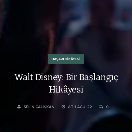
BAŞARI HIKÂYESI
Walt Disney: Bir Başlangıç
Hikâyesi
SELIN ÇALIŞKAN
8TH AĞU '22
0