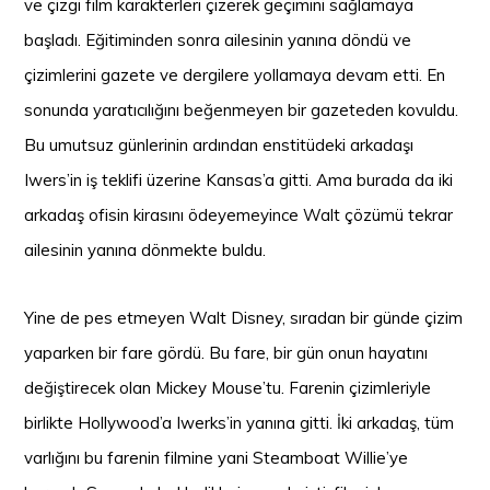
ve çizgi film karakterleri çizerek geçimini sağlamaya
başladı. Eğitiminden sonra ailesinin yanına döndü ve
çizimlerini gazete ve dergilere yollamaya devam etti. En
sonunda yaratıcılığını beğenmeyen bir gazeteden kovuldu.
Bu umutsuz günlerinin ardından enstitüdeki arkadaşı
Iwers’in iş teklifi üzerine Kansas’a gitti. Ama burada da iki
arkadaş ofisin kirasını ödeyemeyince Walt çözümü tekrar
ailesinin yanına dönmekte buldu.
Yine de pes etmeyen Walt Disney, sıradan bir günde çizim
yaparken bir fare gördü. Bu fare, bir gün onun hayatını
değiştirecek olan Mickey Mouse’tu. Farenin çizimleriyle
birlikte Hollywood’a Iwerks’in yanına gitti. İki arkadaş, tüm
varlığını bu farenin filmine yani Steamboat Willie’ye