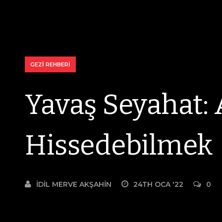
GEZI REHBERI
Yavaş Seyahat: 
Hissedebilmek
İDIL MERVE AKŞAHIN
24TH OCA '22
0