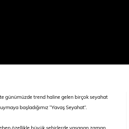
likte günümüzde trend haline gelen birçok seyahat
 duymaya başladığımız “Yavaş Seyahat”.
 sebep özellikle büyük şehirlerde yaşanan zaman