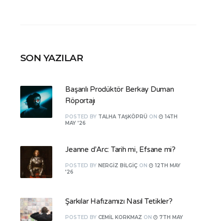
SON YAZILAR
Başarılı Prodüktör Berkay Duman
Röportajı
POSTED
BY
TALHA TAŞKÖPRÜ
ON
14TH
MAY '26
Jeanne d’Arc: Tarih mi, Efsane mi?
POSTED
BY
NERGIZ BILGIÇ
ON
12TH MAY
'26
Şarkılar Hafızamızı Nasıl Tetikler?
POSTED
BY
CEMIL KORKMAZ
ON
7TH MAY