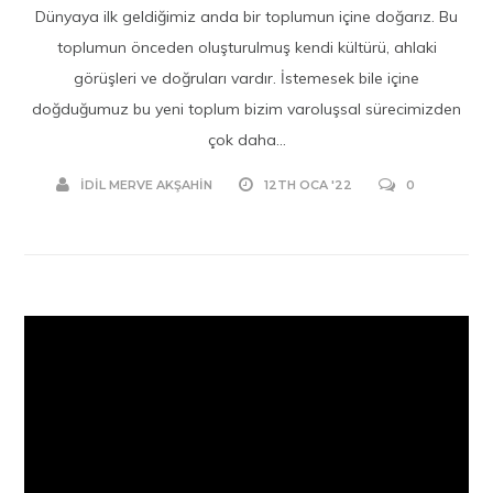
Dünyaya ilk geldiğimiz anda bir toplumun içine doğarız. Bu
toplumun önceden oluşturulmuş kendi kültürü, ahlaki
görüşleri ve doğruları vardır. İstemesek bile içine
doğduğumuz bu yeni toplum bizim varoluşsal sürecimizden
çok daha...
İDIL MERVE AKŞAHIN
12TH OCA '22
0