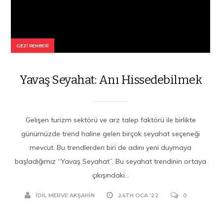
GEZI REHBERI
Yavaş Seyahat: Anı Hissedebilmek
Gelişen turizm sektörü ve arz talep faktörü ile birlikte
günümüzde trend haline gelen birçok seyahat seçeneği
mevcut. Bu trendlerden biri de adını yeni duymaya
başladığımız “Yavaş Seyahat”. Bu seyahat trendinin ortaya
çıkışındaki...
İDIL MERVE AKŞAHIN
24TH OCA '22
0