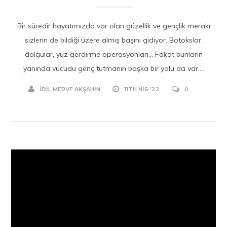
Bir süredir hayatımızda var olan güzellik ve gençlik merakı
sizlerin de bildiği üzere almış başını gidiyor. Botokslar,
dolgular, yüz gerdirme operasyonları… Fakat bunların
yanında vücudu genç tutmanın başka bir yolu da var....
İDIL MERVE AKŞAHIN
11TH NIS '22
0