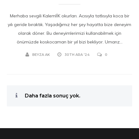
Merhaba sevgili KalemlİK okurları. Acısıyla tatlısıyla koca bir
yılı geride bıraktık. Yaşadığımız her şey hayatta bize deneyim
olarak döner. Bu deneyimlerimizi kullanabilmek için
önümüzde koskocaman bir yıl bizi bekliyor. Umarız...
BEYZA AK
30TH ARA '24
0
Daha fazla sonuç yok.