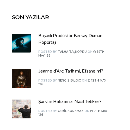
SON YAZILAR
Başarılı Prodüktör Berkay Duman
Röportajı
POSTED
BY
TALHA TAŞKÖPRÜ
ON
14TH
MAY '26
Jeanne d’Arc: Tarih mi, Efsane mi?
POSTED
BY
NERGIZ BILGIÇ
ON
12TH MAY
'26
Şarkılar Hafızamızı Nasıl Tetikler?
POSTED
BY
CEMIL KORKMAZ
ON
7TH MAY
'26