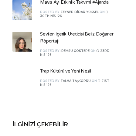
Mayıs Ayı Etkinlik Takvimi #Ajanda
POSTED
BY
ZEYNEP DIDAR YÜKSEL
ON
30TH NIS '26
Sevilen İçerik Üreticisi Beliz Doğaner
Röportajı
POSTED
BY
İREMSU GÖKTEPE
ON
23RD
NIS '26
Trap Kültürü ve Yeni Nesil
POSTED
BY
TALHA TAŞKÖPRÜ
ON
21ST
NIS '26
İLGINIZI ÇEKEBILIR