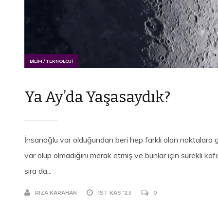
BILIM / TEKNOLOJI
Ya Ay’da Yaşasaydık?
İnsanoğlu var olduğundan beri hep farklı olan noktalara 
var olup olmadığını merak etmiş ve bunlar için sürekli ka
sıra da...
RIZA KARAHAN
1ST KAS '23
0