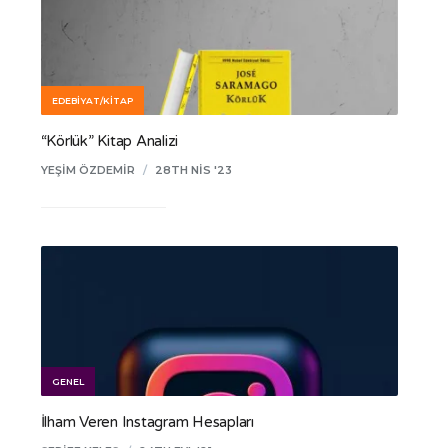
EDEBIYAT/KITAP
“Körlük” Kitap Analizi
YEŞIM ÖZDEMIR
/
28TH NIS '23
GENEL
İlham Veren Instagram Hesapları