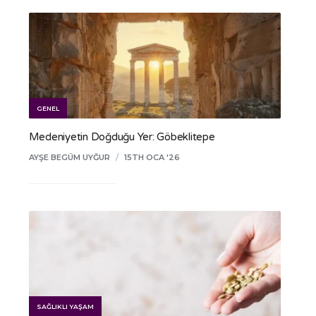
GENEL
Medeniyetin Doğduğu Yer: Göbeklitepe
AYŞE BEGÜM UYĞUR
/
15TH OCA '26
SAĞLIKLI YAŞAM