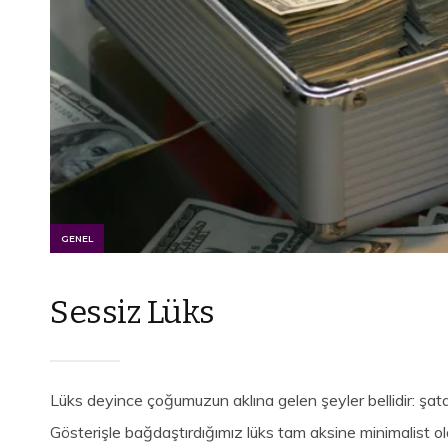
GENEL
Sessiz Lüks
Lüks deyince çoğumuzun aklına gelen şeyler bellidir: şatafa
Gösterişle bağdaştırdığımız lüks tam aksine minimalist olab