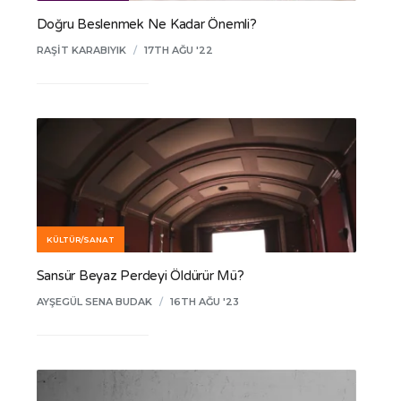
Doğru Beslenmek Ne Kadar Önemli?
RAŞIT KARABIYIK
/
17TH AĞU '22
KÜLTÜR/SANAT
Sansür Beyaz Perdeyi Öldürür Mü?
AYŞEGÜL SENA BUDAK
/
16TH AĞU '23