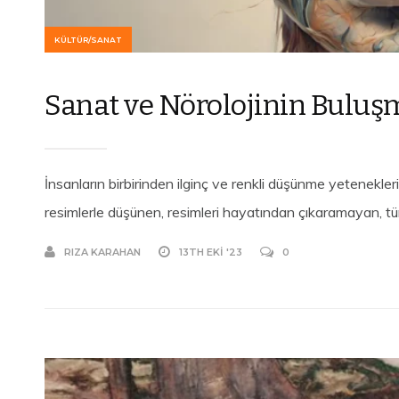
KÜLTÜR/SANAT
Sanat ve Nörolojinin Buluş
İnsanların birbirinden ilginç ve renkli düşünme yetenekleri 
resimlerle düşünen, resimleri hayatından çıkaramayan, tüm 
RIZA KARAHAN
13TH EKI '23
0