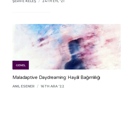
ŞERIFE KELEŞ
/
24TH EYL '21
GENEL
Maladaptive Daydreaming: Hayâl Bağımlılığı
ANIL ESENER
/
16TH ARA '22