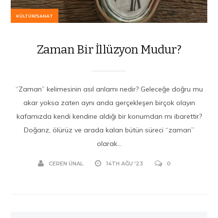
KÜLTÜR/SANAT
Zaman Bir İllüzyon Mudur?
‘’Zaman’’ kelimesinin asıl anlamı nedir? Geleceğe doğru mu
akar yoksa zaten aynı anda gerçekleşen birçok olayın
kafamızda kendi kendine aldığı bir konumdan mı ibarettir?
Doğarız, ölürüz ve arada kalan bütün süreci “zaman”
olarak...
CEREN ÜNAL
14TH AĞU '23
0