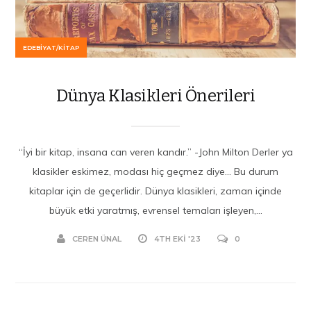
EDEBIYAT/KITAP
Dünya Klasikleri Önerileri
“İyi bir kitap, insana can veren kandır.” -John Milton Derler ya
klasikler eskimez, modası hiç geçmez diye… Bu durum
kitaplar için de geçerlidir. Dünya klasikleri, zaman içinde
büyük etki yaratmış, evrensel temaları işleyen,...
CEREN ÜNAL
4TH EKI '23
0