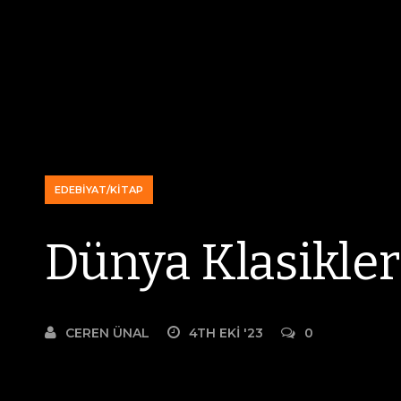
EDEBIYAT/KITAP
Dünya Klasikler
CEREN ÜNAL
4TH EKI '23
0