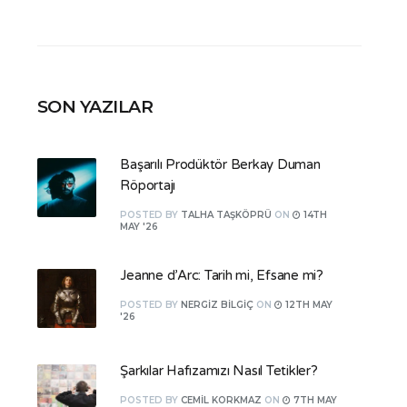
SON YAZILAR
Başarılı Prodüktör Berkay Duman
Röportajı
POSTED
BY
TALHA TAŞKÖPRÜ
ON
14TH
MAY '26
Jeanne d’Arc: Tarih mi, Efsane mi?
POSTED
BY
NERGIZ BILGIÇ
ON
12TH MAY
'26
Şarkılar Hafızamızı Nasıl Tetikler?
POSTED
BY
CEMIL KORKMAZ
ON
7TH MAY