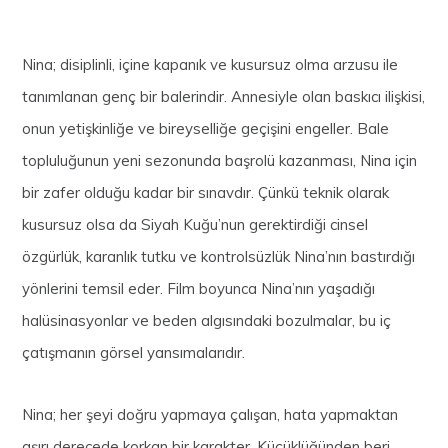
Nina; disiplinli, içine kapanık ve kusursuz olma arzusu ile
tanımlanan genç bir balerindir. Annesiyle olan baskıcı ilişkisi,
onun yetişkinliğe ve bireyselliğe geçişini engeller. Bale
topluluğunun yeni sezonunda başrolü kazanması, Nina için
bir zafer olduğu kadar bir sınavdır. Çünkü teknik olarak
kusursuz olsa da Siyah Kuğu’nun gerektirdiği cinsel
özgürlük, karanlık tutku ve kontrolsüzlük Nina’nın bastırdığı
yönlerini temsil eder. Film boyunca Nina’nın yaşadığı
halüsinasyonlar ve beden algısındaki bozulmalar, bu iç
çatışmanın görsel yansımalarıdır.
Nina; her şeyi doğru yapmaya çalışan, hata yapmaktan
aşırı derecede korkan bir karakter. Küçüklüğünden beri