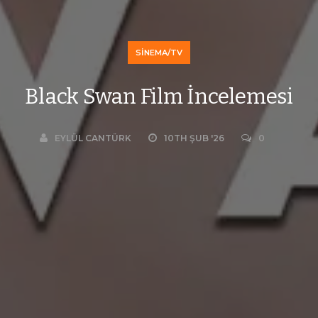
SINEMA/TV
Black Swan Film İncelemesi
EYLÜL CANTÜRK
10TH ŞUB '26
0