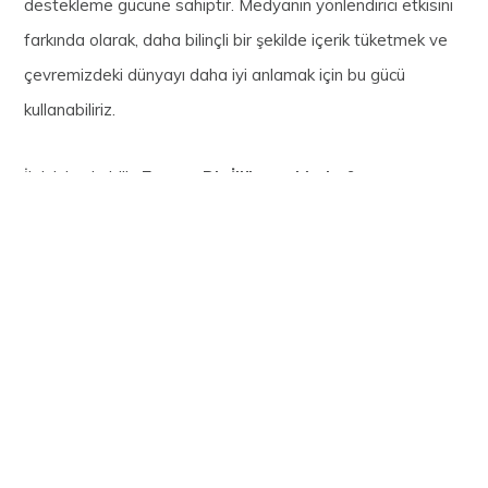
destekleme gücüne sahiptir. Medyanın yönlendirici etkisini
farkında olarak, daha bilinçli bir şekilde içerik tüketmek ve
çevremizdeki dünyayı daha iyi anlamak için bu gücü
kullanabiliriz.
İlginizi çekebilir:
Zaman Bir İllüzyon Mudur?
Görüntülenme Sayısı:
1.449
PAYLAŞ: