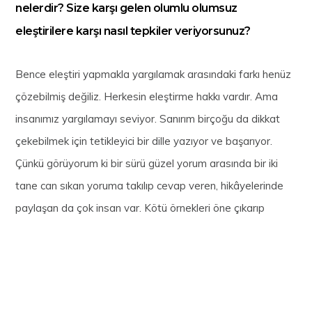
nelerdir? Size karşı gelen olumlu olumsuz
eleştirilere karşı nasıl tepkiler veriyorsunuz?
Bence eleştiri yapmakla yargılamak arasındaki farkı henüz
çözebilmiş değiliz. Herkesin eleştirme hakkı vardır. Ama
insanımız yargılamayı seviyor. Sanırım birçoğu da dikkat
çekebilmek için tetikleyici bir dille yazıyor ve başarıyor.
Çünkü görüyorum ki bir sürü güzel yorum arasında bir iki
tane can sıkan yoruma takılıp cevap veren, hikâyelerinde
paylaşan da çok insan var. Kötü örnekleri öne çıkarıp
“Bakın böyle yazmış.” diyerek korkunç biri denilsin, hesabı
fişlensin, o kişiye ders olsun isteniyor. O kişi; doğruyu, güzeli
görebilecek olsa zaten linçleme duygusuyla hareket eder
mi? Maalesef böyle ilerlemiyor. Boyutunu aşan durumlarda