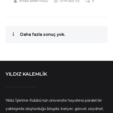
EFSER AHMETOĞLU
12TH AĞU '22
0
Daha fazla sonuç yok.
YILDIZ KALEMLİK
Yıldız İşletme Kulübü’nün üniversite hayatına paralel bir
yaklaşımla oluşturduğu blogda; kariyer, güncel, seyahat,