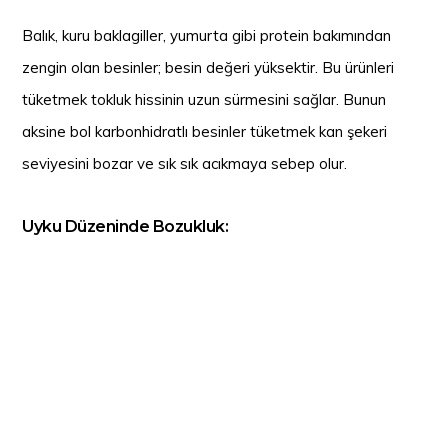
Balık, kuru baklagiller, yumurta gibi protein bakımından
zengin olan besinler; besin değeri yüksektir. Bu ürünleri
tüketmek tokluk hissinin uzun sürmesini sağlar. Bunun
aksine bol karbonhidratlı besinler tüketmek kan şekeri
seviyesini bozar ve sık sık acıkmaya sebep olur.
Uyku Düzeninde Bozukluk:
Yetersiz uyumak; metabolizma düzeninin bozulmasına bu
da hormonların çalışmasının olumsuz yönde etkilenmesine
sebep olur. Özellikle de iştah uyarıcı hormonumuz az
uyuduğumuzda daha da fazla salgılanır ve sürekli aç
hissetmemizi sağlar.