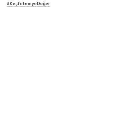
#KeşfetmeyeDeğer
Görüntülenme Sayısı:
1.395
PAYLAŞ:
Sude Demir