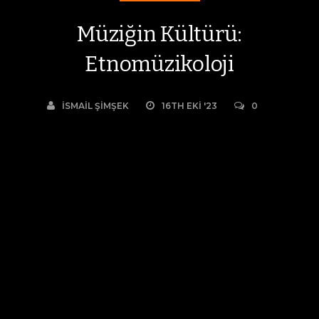
Müziğin Kültürü:
Etnomüzikoloji
İSMAIL ŞIMŞEK
16TH EKI '23
0