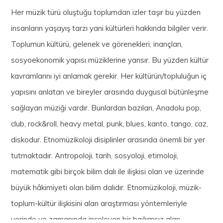
Her müzik türü oluştuğu toplumdan izler taşır bu yüzden
insanların yaşayış tarzı yani kültürleri hakkında bilgiler verir.
Toplumun kültürü, gelenek ve görenekleri, inançları,
sosyoekonomik yapısı müziklerine yansır. Bu yüzden kültür
kavramlarını iyi anlamak gerekir. Her kültürün/topluluğun iç
yapısını anlatan ve bireyler arasında duygusal bütünleşme
sağlayan müziği vardır. Bunlardan bazıları, Anadolu pop,
club, rock&roll, heavy metal, punk, blues, kanto, tango, caz,
diskodur. Etnomüzikoloji disiplinler arasında önemli bir yer
tutmaktadır. Antropoloji, tarih, sosyoloji, etimoloji,
matematik gibi birçok bilim dalı ile ilişkisi olan ve üzerinde
büyük hâkimiyeti olan bilim dalıdır. Etnomüzikoloji, müzik-
toplum-kültür ilişkisini alan araştırması yöntemleriyle
yerinde ve zamanında inceleyen bir bağımsız alan