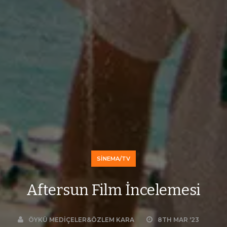
SINEMA/TV
Aftersun Film İncelemesi
ÖYKÜ MEDIÇELER&ÖZLEM KARA
8TH MAR '23