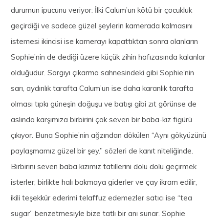
durumun ipucunu veriyor: İlki Calum’un kötü bir çocukluk
geçirdiği ve sadece güzel şeylerin kamerada kalmasını
istemesi ikincisi ise kamerayı kapattıktan sonra olanların
Sophie’nin de dediği üzere küçük zihin hafızasında kalanlar
olduğudur. Sargıyı çıkarma sahnesindeki gibi Sophie’nin
sarı, aydınlık tarafta Calum’un ise daha karanlık tarafta
olması tıpkı güneşin doğuşu ve batışı gibi zıt görünse de
aslında karşımıza birbirini çok seven bir baba-kız figürü
çıkıyor. Buna Sophie’nin ağzından dökülen “Aynı gökyüzünü
paylaşmamız güzel bir şey.” sözleri de kanıt niteliğinde.
Birbirini seven baba kızımız tatillerini dolu dolu geçirmek
isterler; birlikte halı bakmaya giderler ve çay ikram edilir,
ikili teşekkür ederimi telaffuz edemezler satıcı ise “tea
sugar” benzetmesiyle bize tatlı bir anı sunar. Sophie